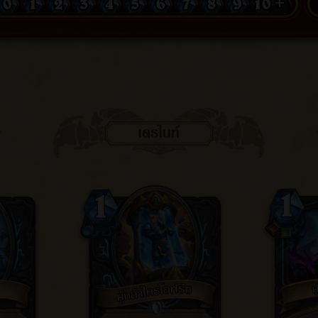
0
1
2
3
4
5
6
7
8
9
10 +
เดธไนท์