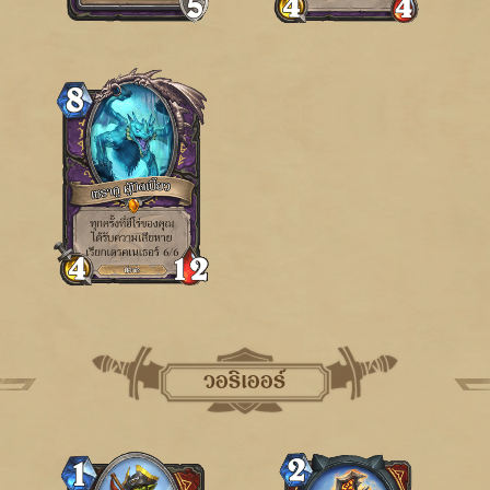
วอริเออร์