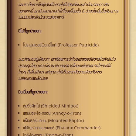
และเราก็อยากให้ผู้เล่นมีโอกาสได้ใช้มินเนี่ยนเหล่านั้นมากกว่าเดิม
นอกจากนี้ เรายังพยายามทำให้โรงเตี๊ยมขั้น 6 น่าสนใจยิ่งขึ้นด้วยการ
เพิ่มมินเนี่ยนใหม่ทรงพลังเหล่านี้
ฮีโร่ที่ถูกนำออก:
โปรเฟสเซอร์พิวทริไซด์ (Professor Putricide)
แนวคิดของผู้พัฒนา: เราต้องการนำโปรเฟสเซอร์พิวทริไซด์กลับไป
ปรับปรุงใหม่ ขณะนี้เรานำเขาออกจากโหมดเพื่อเปิดทางให้กับฮีโร่
ใหม่ๆ ที่เพิ่มเข้ามา แต่คุณจะได้เห็นเขากลับมาพร้อมกับการ
เปลี่ยนแปลงเล็กน้อย
มินเนี่ยนที่ถูกนำออก:
หุ่นจิ๋วติดโล่ (Shielded Minibot)
แอนนอย-โอ-ทรอน (Annoy-o-Tron)
แร็ปเตอร์พาหนะ (Mounted Raptor)
ผู้บัญชาการฟาแลงซ์ (Phalanx Commander)
ไซค์-โอ-ทรอน (Psych-o-Tron)