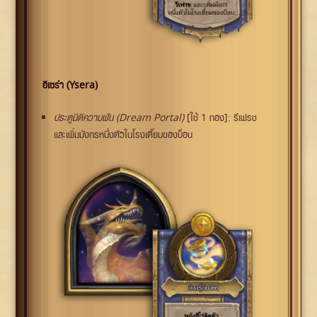
อิเซร่า (Ysera)
ประตูมิติความฝัน (Dream Portal)
[ใช้ 1 ทอง]: รีเฟรช
และเพิ่มมังกรหนึ่งตัวในโรงเตี๊ยมของบ็อบ