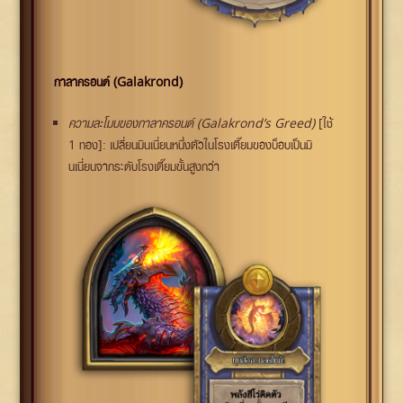
กาลาครอนด์ (Galakrond)
ความละโมบของกาลาครอนด์ (Galakrond’s Greed)
[ใช้
1 ทอง]: เปลี่ยนมินเนี่ยนหนึ่งตัวในโรงเตี๊ยมของบ็อบเป็นมิ
นเนี่ยนจากระดับโรงเตี๊ยมขั้นสูงกว่า