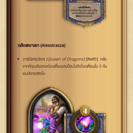
อเล็กสตราสซา (Alexstrasza)
ราชินีแห่งมังกร (Queen of Dragons)
[ติดตัว]: หลัง
จากที่คุณอัพเกรดโรงเตี๊ยมของบ็อบไปถึงโรงเตี๊ยมขั้น 5 ค้น
พบมังกรสองใบ