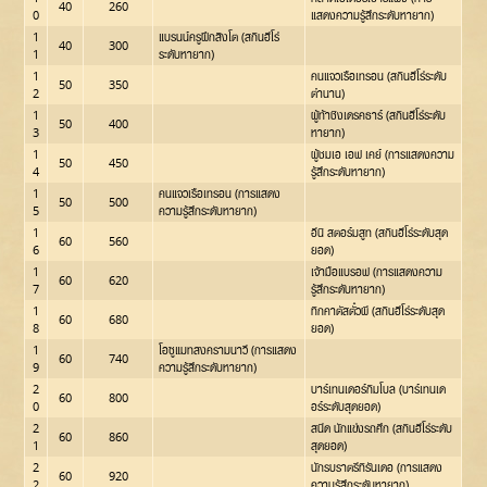
40
260
0
แสดงความรู้สึกระดับหายาก)
1
แบรนน์ครูฝึกสิงโต (สกินฮีโร่
40
300
1
ระดับหายาก)
1
คนแจวเรือเทรอน (สกินฮีโร่ระดับ
50
350
2
ตำนาน)
1
ผู้ท้าชิงเดรคธาร์ (สกินฮีโร่ระดับ
50
400
3
หายาก)
1
ผู้ชมเอ เอฟ เคย์ (การแสดงความ
50
450
4
รู้สึกระดับหายาก)
1
คนแจวเรือเทรอน (การแสดง
50
500
5
ความรู้สึกระดับหายาก)
1
อีนิ สตอร์มสูท (สกินฮีโร่ระดับสุด
60
560
6
ยอด)
1
เจ้ามือแบรอฟ (การแสดงความ
60
620
7
รู้สึกระดับหายาก)
1
ทิกคาตัสตั๋วผี (สกินฮีโร่ระดับสุด
60
680
8
ยอด)
1
โอซูแมทสงครามนาวี (การแสดง
60
740
9
ความรู้สึกระดับหายาก)
2
บาร์เทนเดอร์กิมโบล (บาร์เทนเด
60
800
0
อร์ระดับสุดยอด)
2
สนีด นักแข่งรถศึก (สกินฮีโร่ระดับ
60
860
1
สุดยอด)
2
นักรบราตรีทิรันเดอ (การแสดง
60
920
2
ความรู้สึกระดับหายาก)