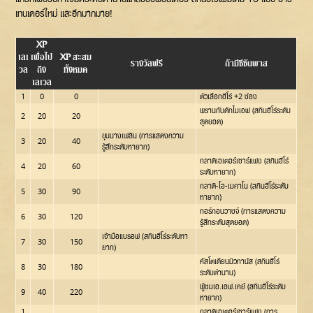
เทนเดอร์ใหม่ และอีกมากมาย!
XP
เลเ
เพื่อไป
XP สะสม
รางวัลฟรี
ถ้ามีซีซันพาส
วล
ถึง
ทั้งหมด
เลเวล
1
0
0
ตัวเลือกฮีโร่ +2 ช่อง
พรานกับดักไมเอฟ (สกินฮีโร่ระดับ
2
20
20
สุดยอด)
ขุนนางเฟลิน (การแสดงความ
3
20
40
รู้สึกระดับหายาก)
กลาดิเอเตอร์เซาร์แฟง (สกินฮีโร่
4
20
60
ระดับหายาก)
กลาดิ-โอ-เมคาโน (สกินฮีโร่ระดับ
5
30
90
หายาก)
กอร์กอนวาชจ์ (การแสดงความ
6
30
120
รู้สึกระดับสุดยอด)
เจ้ามือแบรอฟ (สกินฮีโร่ระดับหา
7
30
150
ยาก)
คัสโตเดียนมิวทานัส (สกินฮีโร่
8
30
180
ระดับตำนาน)
ผู้ชมเอ.เอฟ.เคย์ (สกินฮีโร่ระดับ
9
40
220
หายาก)
1
กลาดิเอเตอร์เซาร์แฟง (การ