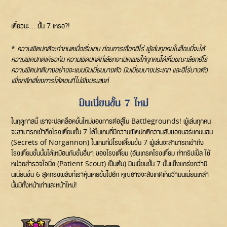
เดี๋ยวนะ... ขั้น 7 เหรอ?!
*
ความผิดปกติจะกำหนดเมื่อเริ่มเกม ก่อนการเลือกฮีโร่ ผู้เล่นทุกคนในล็อบบี้จะได้
ความผิดปกติเดียวกัน ความผิดปกติที่เลือกจะเปิดเผยให้ทุกคนได้เห็นขณะเลือกฮีโร่
ความผิดปกติบางอย่างจะแบนมินเนี่ยนบางตัว มินเนี่ยนบางประเภท และฮีโร่บางตัว
เพื่อหลีกเลี่ยงการโต้ตอบที่ไม่พึงประสงค์
มินเนี่ยนขั้น 7 ใหม่
ในฤดูกาลนี้ เราจะปลดล็อคขั้นใหม่ของการต่อสู้ใน Battlegrounds! ผู้เล่นทุกคน
จะสามารถเข้าถึงโรงเตี๊ยมขั้น 7 ได้ในเกมที่มีความผิดปกติความลับของนอร์แกนนอน
(Secrets of Norgannon) ในเกมที่มีโรงเตี๊ยมขั้น 7 ผู้เล่นจะสามารถเข้าถึง
โรงเตี๊ยมขั้นนั้นได้เหมือนกับขั้นอื่นๆ ของโรงเตี๊ยม (อัพเกรดโรงเตี๊ยม ทำทริปเปิ้ล ใช้
หน่วยสำรวจใจนิ่ง (Patient Scout) เป็นต้น) มินเนี่ยนขั้น 7 นั้นแข็งแกร่งกว่ามิ
นเนี่ยนขั้น 6 สุดทรงพลังที่เราคุ้นเคยขึ้นไปอีก คุณอาจจะสังเกตเห็นว่ามินเนี่ยนเหล่า
นั้นมีทั้งหน้าเก่าและหน้าใหม่!