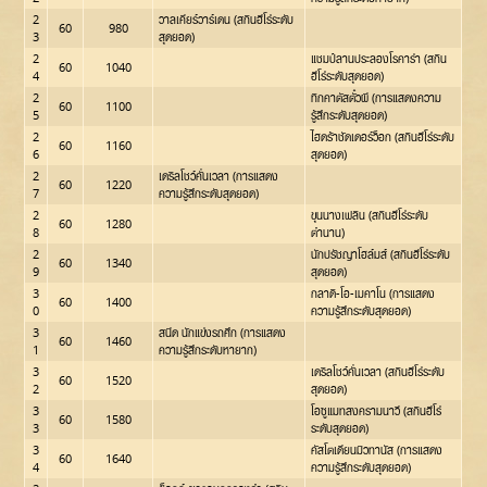
2
วาลเคียร์วาร์เดน (สกินฮีโร่ระดับ
60
980
3
สุดยอด)
2
แชมป์ลานประลองโรคาร่า (สกิน
60
1040
4
ฮีโร่ระดับสุดยอด)
2
ทิกคาตัสตั๋วผี (การแสดงความ
60
1100
5
รู้สึกระดับสุดยอด)
2
ไฮดร้าชัดเดอร์ว็อก (สกินฮีโร่ระดับ
60
1160
6
สุดยอด)
2
เดริลโชว์คั่นเวลา (การแสดง
60
1220
7
ความรู้สึกระดับสุดยอด)
2
ขุนนางเฟลิน (สกินฮีโร่ระดับ
60
1280
8
ตำนาน)
2
นักปรัชญาโฮล์มส์ (สกินฮีโร่ระดับ
60
1340
9
สุดยอด)
3
กลาดิ-โอ-เมคาโน (การแสดง
60
1400
0
ความรู้สึกระดับสุดยอด)
3
สนีด นักแข่งรถศึก (การแสดง
60
1460
1
ความรู้สึกระดับหายาก)
3
เดริลโชว์คั่นเวลา (สกินฮีโร่ระดับ
60
1520
2
สุดยอด)
3
โอซูแมทสงครามนาวี (สกินฮีโร่
60
1580
3
ระดับสุดยอด)
3
คัสโตเดียนมิวทานัส (การแสดง
60
1640
4
ความรู้สึกระดับสุดยอด)