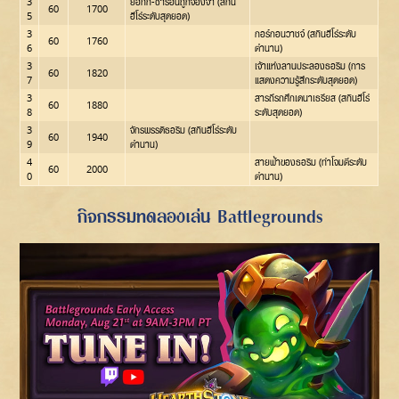
3
ย็อกก์-ซารอนถูกจองจำ (สกิน
60
1700
5
ฮีโร่ระดับสุดยอด)
3
กอร์กอนวาชจ์ (สกินฮีโร่ระดับ
60
1760
6
ตำนาน)
3
เจ้าแห่งลานประลองธอริม (การ
60
1820
7
แสดงความรู้สึกระดับสุดยอด)
3
สารถีรถศึกเดนาเธรียส (สกินฮีโร่
60
1880
8
ระดับสุดยอด)
3
จักรพรรดิธอริม (สกินฮีโร่ระดับ
60
1940
9
ตำนาน)
4
สายฟ้าของธอริม (ท่าโจมตีระดับ
60
2000
0
ตำนาน)
กิจกรรมทดลองเล่น Battlegrounds