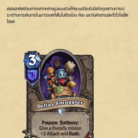
เอฟเฟกต์เตรียมการหลากหลายรูปแบบช่วยให้คุณพร้อมรับมือกับทุกสถานการณ์
ระหว่างการเดินทางในเขาวงกตที่เต็มไปด้วยโถง ห้อง และกับดักสารพัดทั่วไวโอเล็ต
โฮลด์