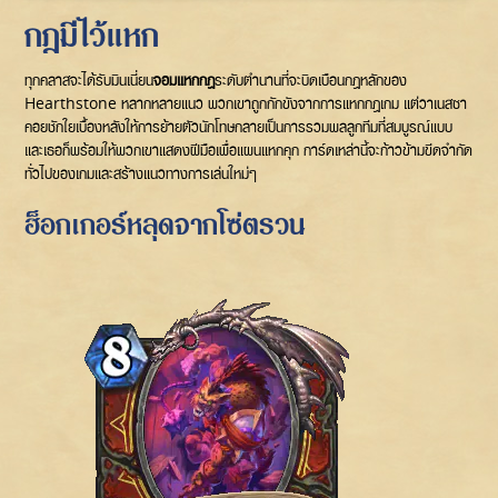
กฎมีไว้แหก
ทุกคลาสจะได้รับมินเนี่ยน
จอมแหกกฎ
ระดับตำนานที่จะบิดเบือนกฎหลักของ
Hearthstone หลากหลายแนว พวกเขาถูกกักขังจากการแหกกฎเกม แต่วาเนสซา
คอยชักใยเบื้องหลังให้การย้ายตัวนักโทษกลายเป็นการรวมพลลูกทีมที่สมบูรณ์แบบ
และเธอก็พร้อมให้พวกเขาแสดงฝีมือเพื่อแผนแหกคุก การ์ดเหล่านี้จะก้าวข้ามขีดจำกัด
ทั่วไปของเกมและสร้างแนวทางการเล่นใหม่ๆ
ฮ็อกเกอร์หลุดจากโซ่ตรวน