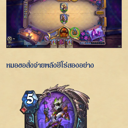
หมอขอสั่งจ่ายพลังฮีโร่สองอย่าง