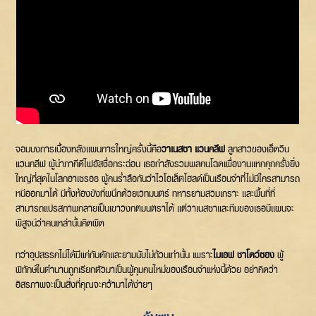
จอมบงการเบื้องหลังแผนการใหญ่ครั้งนี้คือ
วาเนสซา แวนคลีฟ
ลูกสาวของเอ็ดวิน
แวนคลีฟ ผู้นำภาคีดีไฟอัสชื่อกระฉ่อน เธอกำลังรวมพลคนโฉดเพื่องานแหกคุกครั้งยิ่ง
ใหญ่ที่สุดในโลกอาเซรอธ ผู้คนร่ำลือกันว่าไวโอเล็ตโฮลด์เป็นเรือนจำที่ไม่มีใครสามารถ
หนีออกมาได้ มีทั้งห้องขังที่ผนึกด้วยเวทมนตร์ ทหารยามสวมเกราะ และพื้นที่ที่
สามารถแปรสภาพกลายเป็นเขาวงกตมนตราได้ แต่วาเนสซาและทีมของเธอมีแผนจะ
พิสูจน์ว่าคนเหล่านั้นคิดผิด
ทว่าอุปสรรคไม่ได้มีแค่กับดักและยามนับไม่ถ้วนเท่านั้น เพราะ
ไมเอฟ ชาโดว์ซอง
ผู้
พิทักษ์ในตำนานถูกเรียกตัวมาเป็นผู้คุมคนใหม่ของเรือนจำแห่งนี้ด้วย อย่าคิดว่า
อิสรภาพจะเป็นสิ่งที่คุณจะคว้ามาได้ง่ายๆ