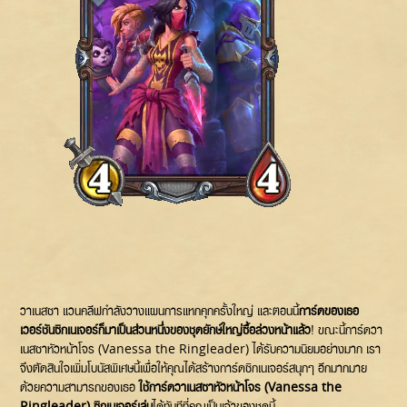
วาเนสซา แวนคลีฟกำลังวางแผนการแหกคุกครั้งใหญ่ และตอนนี้
การ์ดของเธอ
เวอร์ชันซิกเนเจอร์ก็มาเป็นส่วนหนึ่งของชุดยักษ์ใหญ่ซื้อล่วงหน้าแล้ว
! ขณะนี้การ์ดวา
เนสซาหัวหน้าโจร (Vanessa the Ringleader) ได้รับความนิยมอย่างมาก เรา
จึงตัดสินใจเพิ่มโบนัสพิเศษนี้เพื่อให้คุณได้สร้างการ์ดซิกเนเจอร์สนุกๆ อีกมากมาย
ด้วยความสามารถของเธอ
ใช้การ์ดวาเนสซาหัวหน้าโจร (Vanessa the
Ringleader) ซิกเนเจอร์เล่น
ได้ทันทีที่คุณเป็นเจ้าของชุดนี้