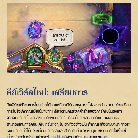
คีย์เวิร์ดใหม่: เตรียมการ
คีย์เวิร์ด
เตรียมการ
ใหม่ช่วยให้คุณเตรียมเทิร์นสุดรุนแรงได้ล่วงหน้า ลากการ์ดเตรียม
การไปยังเด็คคุณเพื่อใช้มานาที่เหลือทั้งหมดและลดค่าร่ายของการ์ดใบนั้นลงเท่า
จำนวนมานาที่ใช้และลดเพิ่มอีกหนึ่งมานา การ์ดนั้นจะกลับขึ้นมือคุณ และคุณจะ
สามารถเล่นการ์ดนั้นได้ในเทิร์นต่อๆ ไป ยกตัวอย่างเช่น ถ้าคุณเหลือสามมานา การเต
รียมการจะทำให้การ์ดนั้นมีค่าร่ายลดลงสี่มานา เล่นการ์ดที่คุณเตรียมการไว้ตั้งแต่
เนิ่นๆ ในเทิร์นหลังๆ เพื่อเซอร์ไพรส์คู่ต่อสู้ด้วยพลังรุนแรงเกินคาดคิด!