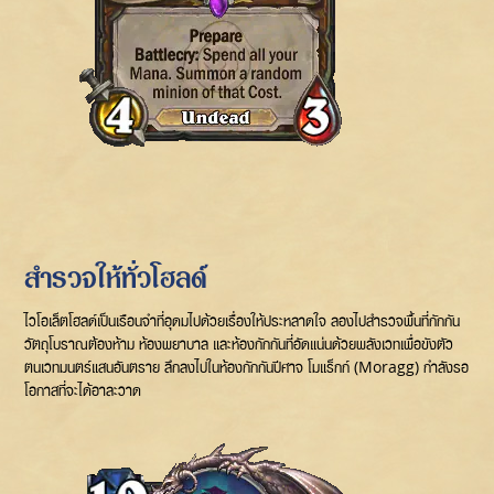
สำรวจให้ทั่วโฮลด์
ไวโอเล็ตโฮลด์เป็นเรือนจำที่อุดมไปด้วยเรื่องให้ประหลาดใจ ลองไปสำรวจพื้นที่กักกัน
วัตถุโบราณต้องห้าม ห้องพยาบาล และห้องกักกันที่อัดแน่นด้วยพลังเวทเพื่อขังตัว
ตนเวทมนตร์แสนอันตราย ลึกลงไปในห้องกักกันปีศาจ โมแร็กก์ (Moragg) กำลังรอ
โอกาสที่จะได้อาละวาด