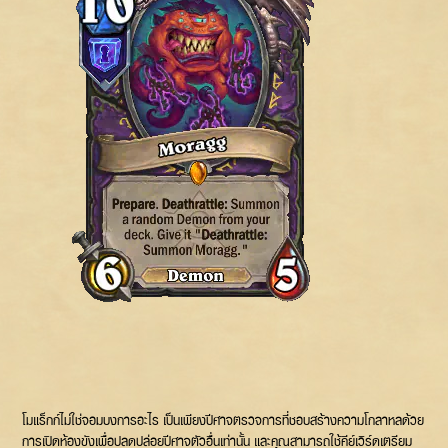
โมแร็กก์ไม่ใช่จอมบงการอะไร เป็นเพียงปีศาจตรวจการที่ชอบสร้างความโกลาหลด้วย
การเปิดห้องขังเพื่อปลดปล่อยปีศาจตัวอื่นเท่านั้น และคุณสามารถใช้คีย์เวิร์ดเตรียม