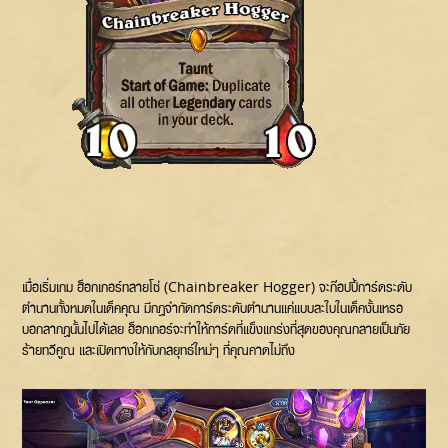
เมื่อเริ่มเกม ฮ็อกเกอร์ทลายโซ่ (Chainbreaker Hogger) จะก๊อปปี้การ์ดระดับ
ตำนานทั้งหมดในเด็คคุณ มีกฎจำกัดการ์ดระดับตำนานแค่แบบละใบในเด็คงั้นเหรอ
บอกลากฎนั้นไปได้เลย ฮ็อกเกอร์จะทำให้การ์ดที่แข็งแกร่งที่สุดของคุณกลายเป็นภัย
ร้ายทวีคูณ และเปิดทางให้กับกลยุทธ์ใหม่ๆ ที่คุณคาดไม่ถึง