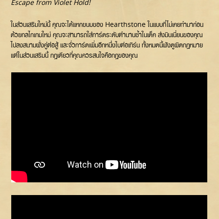
Escape from Violet Hold!
ในส่วนเสริมใหม่นี้ คุณจะได้แหกขนบของ Hearthstone ในแบบที่ไม่เคยทำมาก่อน
ด้วยกลไกเกมใหม่ คุณจะสามารถใส่การ์ดระดับตำนานซ้ำในเด็ค ส่งมินเนี่ยนของคุณ
ไปลงสนามฝั่งคู่ต่อสู้ และจั่วการ์ดเพิ่มอีกหนึ่งใบต่อเทิร์น ทั้งหมดนี้ฟังดูผิดกฎหมาย
แต่ในส่วนเสริมนี้ กฎเดียวที่คุณควรสนใจคือกฎของคุณ