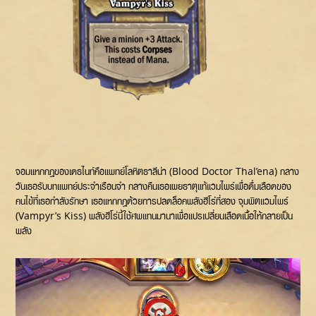
จอมแหกกฎของเดธไนท์คือแพทย์โลหิตธาลีน่า (Blood Doctor Thal’ena) กลาง
วันเธอรับบทแพทย์ประจำเรือนจำ กลางคืนเธอเผยธาตุแท้แวมไพร์เพื่อดื่มเลือดของ
คนไข้ที่เธอกำลังรักษา เธอแหกกฎด้วยการปลดล็อคพลังฮีโร่ที่สอง จุมพิตแวมไพร์
(Vampyr’s Kiss) พลังฮีโร่นี้ใช้ศพแทนมานาเพื่อแปรเปลี่ยนเลือดเนื้อให้กลายเป็น
พลัง