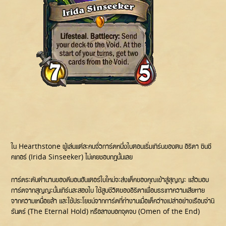
ใน Hearthstone ผู้เล่นแต่ละคนจั่วการ์ดหนึ่งใบตอนเริ่มเทิร์นของตน อิริดา ซินซี
คเกอร์ (Irida Sinseeker) ไม่เคยชอบกฎนั้นเลย
การ์ดระดับตำนานของดีมอนฮันเตอร์ใบใหม่จะส่งเด็คของคุณเข้าสู่สุญญะ แล้วมอบ
การ์ดจากสุญญะนั้นเทิร์นละสองใบ ใช้สูบชีวิตของอิริดาเพื่อบรรเทาความเสียหาย
จากความเหนื่อยล้า และใช้ประโยชน์จากการ์ดที่ทำงานเมื่อเด็คว่างเปล่าอย่างเรือนจำนิ
รันดร์ (The Eternal Hold) หรือลางบอกจุดจบ (Omen of the End)