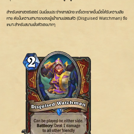
สำหรับคลาสวอริเออร์ มินเนี่ยนประจำคลาสมักจะเกรี้ยวกราดขึ้นเมื่อได้รับความเสีย
หาย ดังนั้นความสามารถของผู้เฝ้ายามปลอมตัว (Disguised Watchman) จึง
เหมาะสำหรับสนามฝั่งตัวเองมากๆ