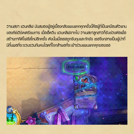
วาเนสซา แวนคลีฟ มันสมองผู้อยู่เบื้องหลังแผนแหกคุกครั้งนี้คือผู้ที่เป็นเหมือนตัวแทน
ของคีย์เวิร์ดเตรียมการ เมื่อเอ็ดวิน แวนคลีฟจากไป วาเนสซาลูกสาวก็รับช่วงต่อเพื่อ
สร้างภาคีดีไฟอัสใหม่อีกครั้ง ดังนั้นเมื่อเธอถูกจับกุมและกักขัง เธอจึงกลายเป็นผู้นำที่
มีกึ๋นพอที่จะรวบรวมทีมคนโฉดที่ใจกล้าพอที่จะเข้าร่วมแผนแหกคุกของเธอ