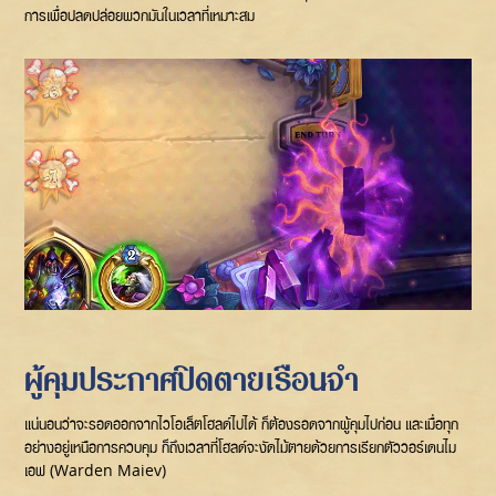
การเพื่อปลดปล่อยพวกมันในเวลาที่เหมาะสม
ผู้คุมประกาศปิดตายเรือนจำ
แน่นอนว่าจะรอดออกจากไวโอเล็ตโฮลด์ไปได้ ก็ต้องรอดจากผู้คุมไปก่อน และเมื่อทุก
อย่างอยู่เหนือการควบคุม ก็ถึงเวลาที่โฮลด์จะงัดไม้ตายด้วยการเรียกตัววอร์เดนไม
เอฟ (Warden Maiev)