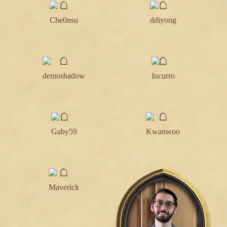
Che0nsu
ddiyong
demoshadow
Incurro
Gaby59
Kwanwoo
Maverick