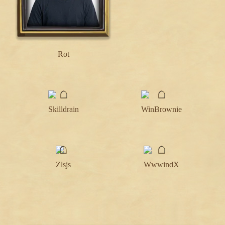
Rot
Skilldrain
WinBrownie
Zlsjs
WwwindX