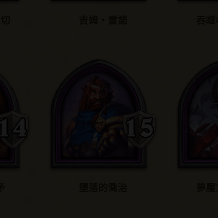
油切
吉姆‧雷諾
吞噬
矛
墮落的喬治
夢魘