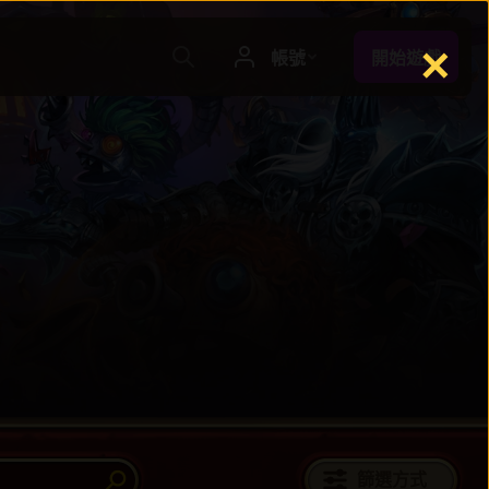
✕
篩選方式