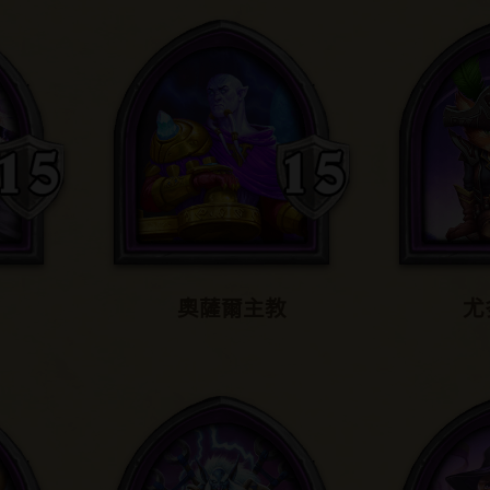
奧薩爾主教
尤