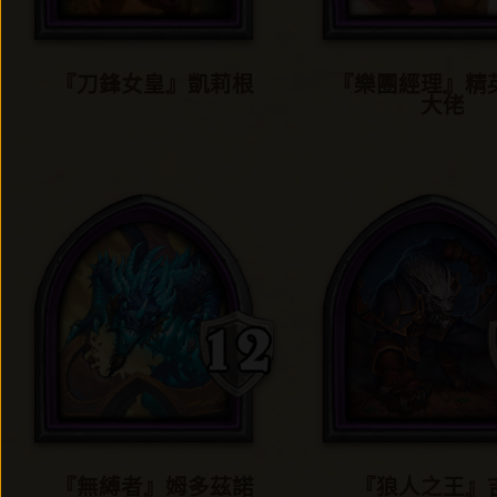
『刀鋒女皇』凱莉根
『樂團經理』精
大佬
『無縛者』姆多茲諾
『狼人之王』