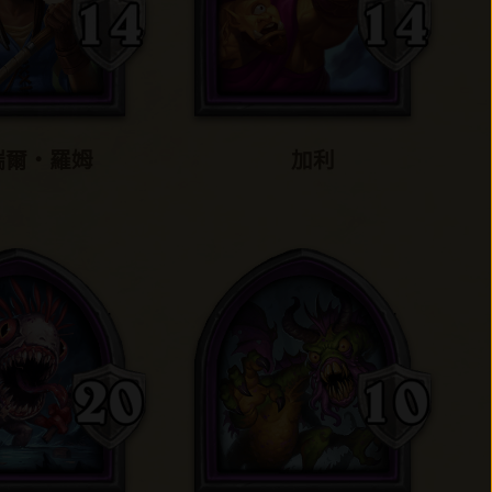
瑞爾‧羅姆
加利