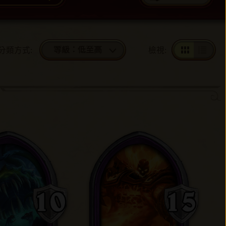
等級：低至高
分類方式
:
檢視
: