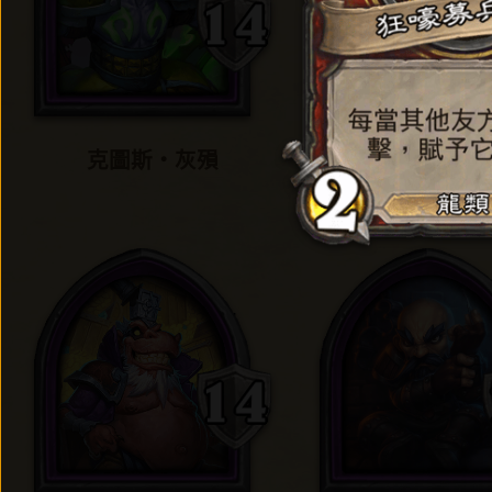
克圖斯‧灰殞
克蘇恩