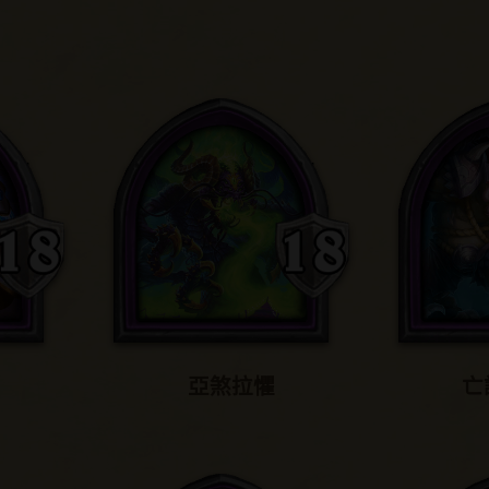
亞煞拉懼
亡