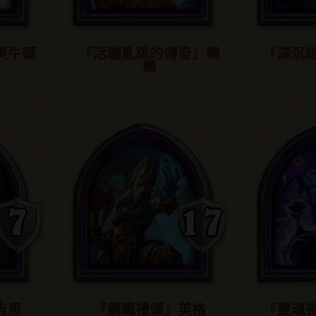
英牛頭
『活蹦亂跳的傳奇』樂
『深沉
樂
吉恩
『鋼鐵禮頌』英格
『靈魂