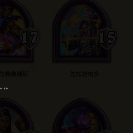
的賽佛瑞斯
先知諾柏多
/+