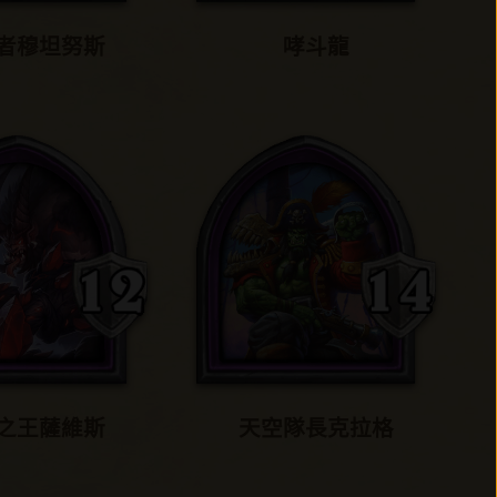
者穆坦努斯
哮斗龍
之王薩維斯
天空隊長克拉格