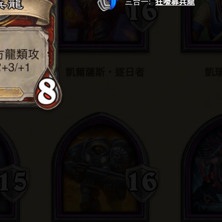
三合一
:
狂嚎募兵龍
凱爾薩斯‧逐日者
凱