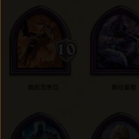
奧妮克希亞
奧拉基爾