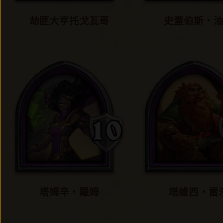
劫匪大亨托戈瓦哥
史蓋伯斯‧
塔姆辛‧羅姆
塔維西‧雷