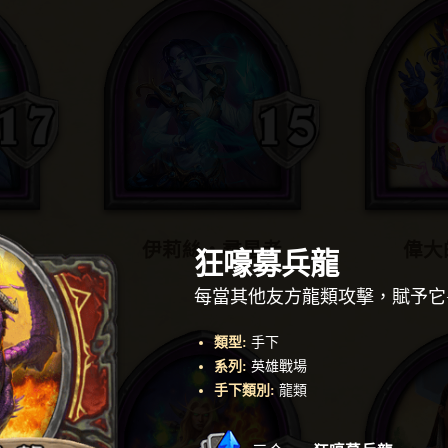
伊莉絲‧尋星者
偉大
狂嚎募兵龍
每當其他友方龍類攻擊，賦予它+ 
類型
:
手下
系列
:
英雄戰場
手下類別
:
龍類