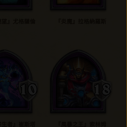
絕望』尤格薩倫
『炎魔』拉格納羅斯
寄生者』崔斯塔
『風暴之王』索林姆