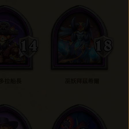
多拉船長
巫妖拜茲希爾