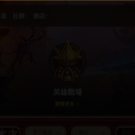
英雄戰場
瞭解更多
6
7
手下類別
模式