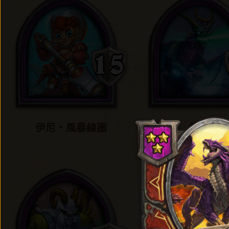
伊尼‧風暴線圈
伊瑟拉