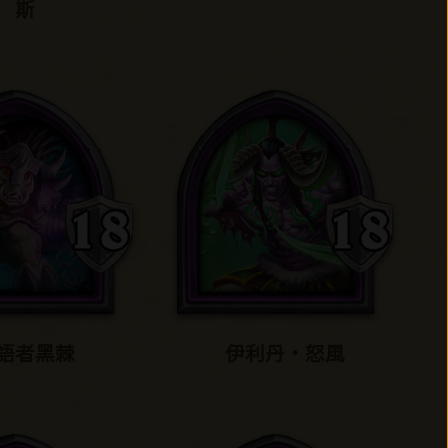
斯
語者黑棘
伊利丹‧怒風