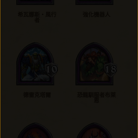
希瓦娜斯‧風行
強化機器人
者
德雷克塔爾
恐龍馴服者布萊
恩