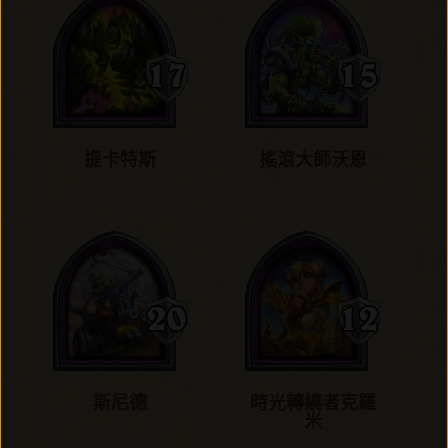
提卡特斯
搖滾大師沃恩
斯尼德
時光轉繞者克羅
米