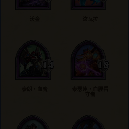
沃金
泫瓦拉
泰朗‧血魔
泰瑟連‧血腥看
守者