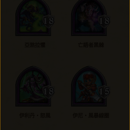
亞煞拉懼
亡語者黑棘
伊利丹‧怒風
伊尼‧風暴線圈