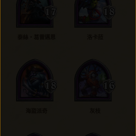
泰絲‧葛雷邁恩
洛卡菈
海盜派奇
灰枝