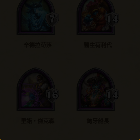
辛德拉苟莎
醫生荷利代
里諾‧傑克森
鉤牙船長