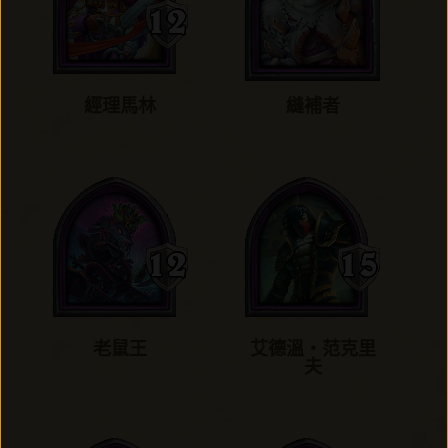
經理馬林
縫補者
老鼠王
艾德溫‧范克里
夫