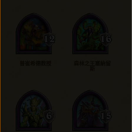
普崔希德教授
森林之王塞納留
斯