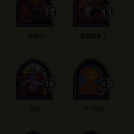
恩若司
戴納瑟斯王
扣仔
拉卡尼休