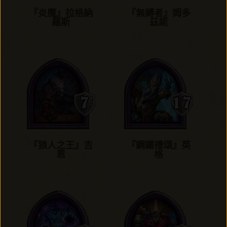
『炎魔』拉格納
『無縛者』姆多
羅斯
茲諾
『狼人之王』吉
『鋼鐵禮頌』英
恩
格