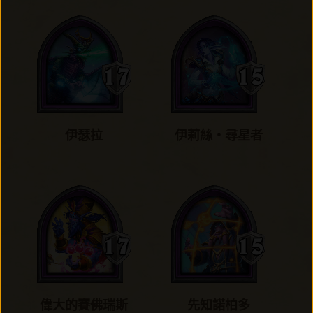
伊瑟拉
伊莉絲‧尋星者
偉大的賽佛瑞斯
先知諾柏多