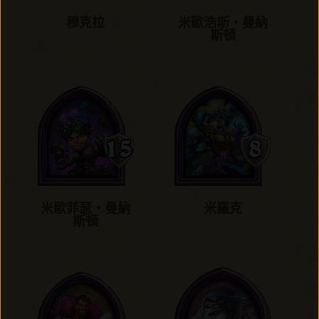
穆克拉
米歐浩斯‧曼納
斯頓
米歐菲瑟‧曼納
米羅克
斯頓