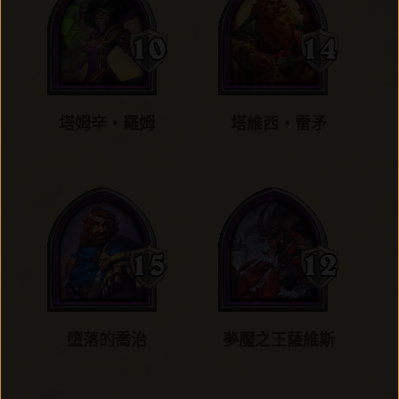
塔姆辛‧羅姆
塔維西‧雷矛
墮落的喬治
夢魘之王薩維斯