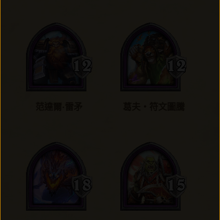
范達爾·雷矛
葛夫‧符文圖騰