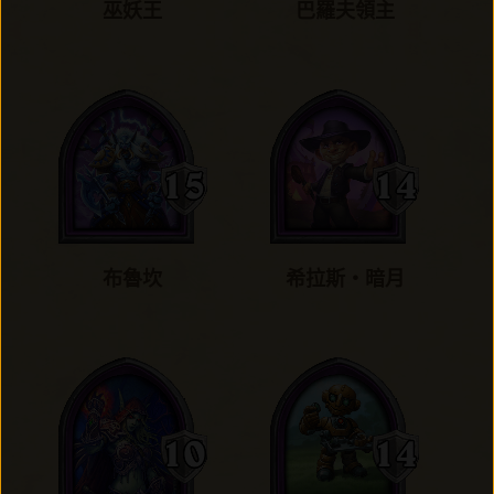
巫妖王
巴羅夫領主
布魯坎
希拉斯‧暗月