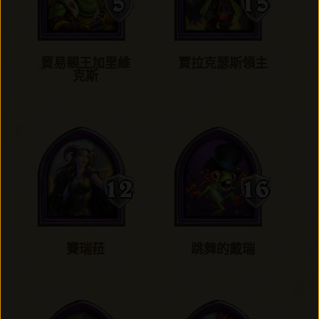
貿易親王加里維
賈拉克瑟斯領主
克斯
賽瑞菈
跳舞的戴瑞