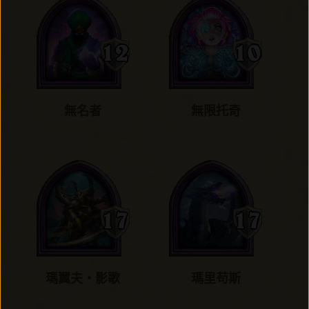
無名者
無限托奇
瑪翼夫‧影歌
瑪里苟斯