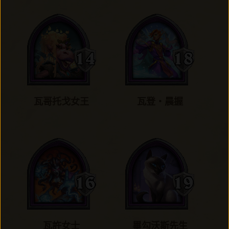
瓦哥托戈女王
瓦登‧晨握
瓦許女士
畢勾沃斯先生