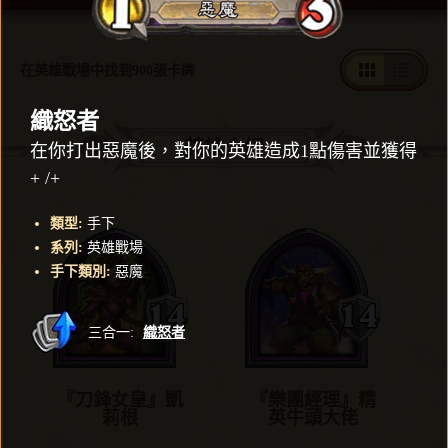
在英雄戰場中找到900張卡牌
織怒者
英雄介紹
在你打出惡魔後，對你的英雄造成1點傷害並獲得
+ /+
類型
:
手下
系列
:
英雄戰場
手下類別
:
惡魔
三合一
:
織怒者
『刀鋒女皇』凱
『樂團經理』精
莉根
英牛頭大佬