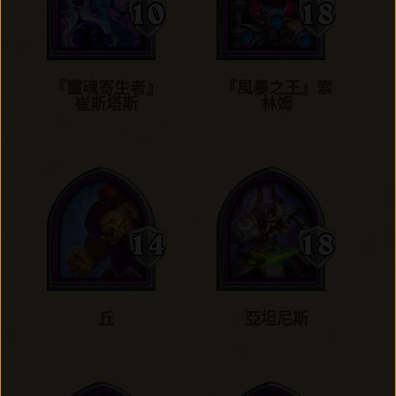
『靈魂寄生者』
『風暴之王』索
崔斯塔斯
林姆
丘
亞坦尼斯