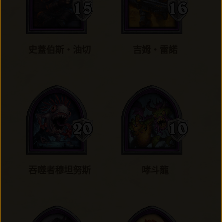
史蓋伯斯‧油切
吉姆‧雷諾
吞噬者穆坦努斯
哮斗龍