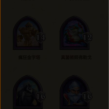
瘋狂金字塔
真菌術師弗勒戈