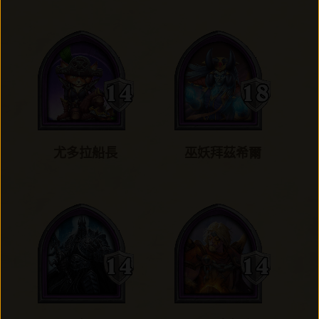
尤多拉船長
巫妖拜茲希爾