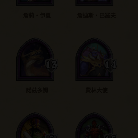
詹莉‧伊夏
詹迪斯‧巴羅夫
諾茲多姆
費林大使