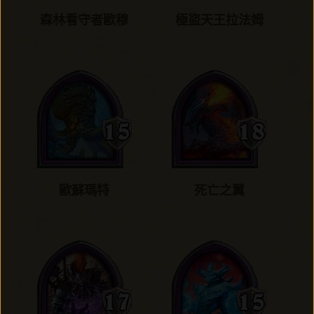
森林看守者歐穆
極盜天王拉法姆
歐蘇瑪特
死亡之翼