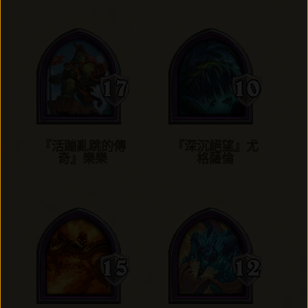
『活蹦亂跳的傳
『深沉絕望』尤
奇』樂樂
格薩倫