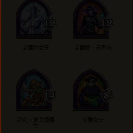
艾薩拉女王
艾蘭娜‧尋星者
芬利‧莫戈頓爵
苟雅女士
士