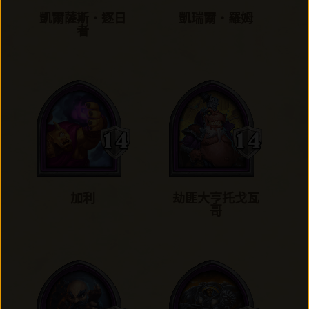
凱爾薩斯‧逐日
凱瑞爾‧羅姆
者
加利
劫匪大亨托戈瓦
哥