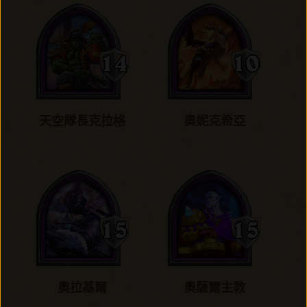
天空隊長克拉格
奧妮克希亞
奧拉基爾
奧薩爾主教