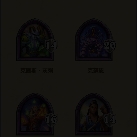
克圖斯‧灰殞
克蘇恩