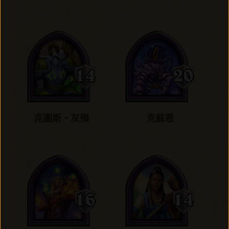
克圖斯‧灰殞
克蘇恩