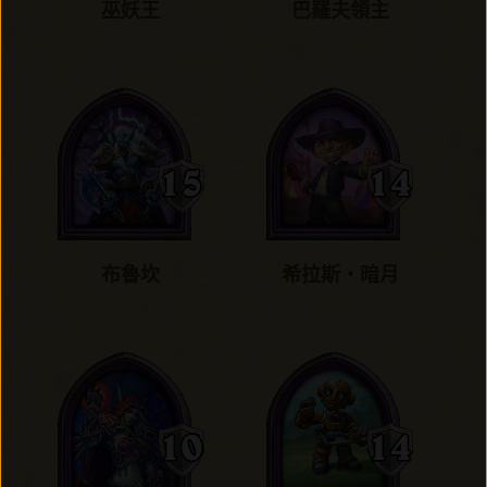
巫妖王
巴羅夫領主
布魯坎
希拉斯‧暗月