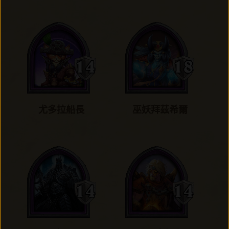
尤多拉船長
巫妖拜茲希爾