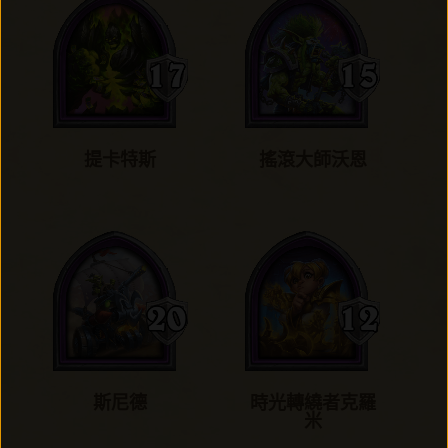
提卡特斯
搖滾大師沃恩
斯尼德
時光轉繞者克羅
米