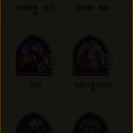
凱爾薩斯‧逐日
凱瑞爾‧羅姆
者
加利
劫匪大亨托戈瓦
哥