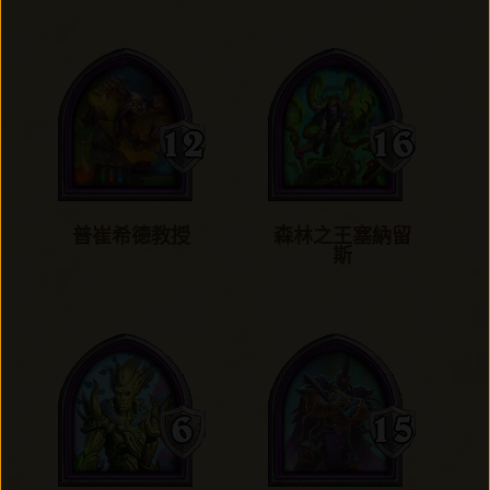
普崔希德教授
森林之王塞納留
斯