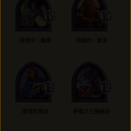
塔姆辛‧羅姆
塔維西‧雷矛
墮落的喬治
夢魘之王薩維斯