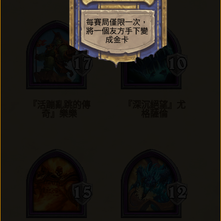
『活蹦亂跳的傳
『深沉絕望』尤
奇』樂樂
格薩倫