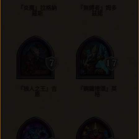
『炎魔』拉格納
『無縛者』姆多
羅斯
茲諾
『狼人之王』吉
『鋼鐵禮頌』英
恩
格