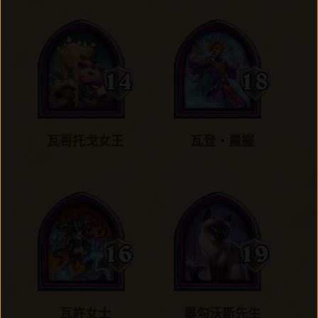
瓦哥托戈女王
瓦登‧晨握
瓦許女士
畢勾沃斯先生