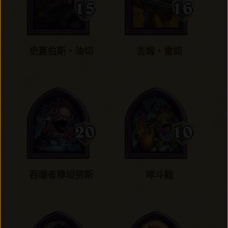
史蓋伯斯‧油切
吉姆‧雷諾
吞噬者穆坦努斯
哮斗龍