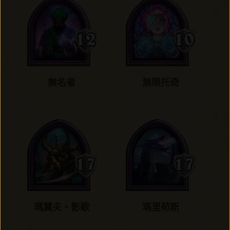
無名者
無限托奇
瑪翼夫‧影歌
瑪里苟斯