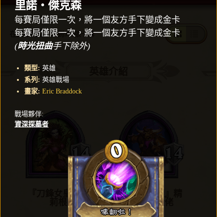
里諾‧傑克森
每賽局僅限一次，將一個友方手下變成金卡
每賽局僅限一次，將一個友方手下變成金卡
在英雄戰場中找到997張卡牌
(
時光扭曲
手下除外)
類型
:
英雄
英雄介紹
系列
:
英雄戰場
畫家
:
Eric Braddock
戰場夥伴
:
資深探墓者
『刀鋒女皇』凱
『樂團經理』精
莉根
英牛頭大佬