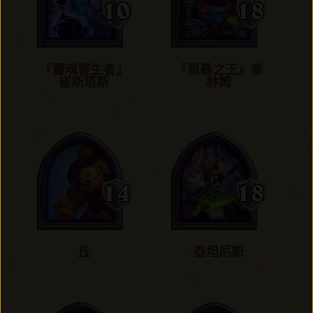
『靈魂寄生者』
『風暴之王』索
崔斯塔斯
林姆
丘
亞坦尼斯