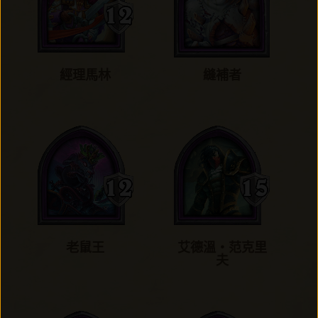
經理馬林
縫補者
老鼠王
艾德溫‧范克里
夫