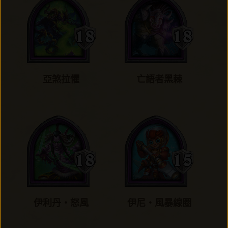
亞煞拉懼
亡語者黑棘
伊利丹‧怒風
伊尼‧風暴線圈