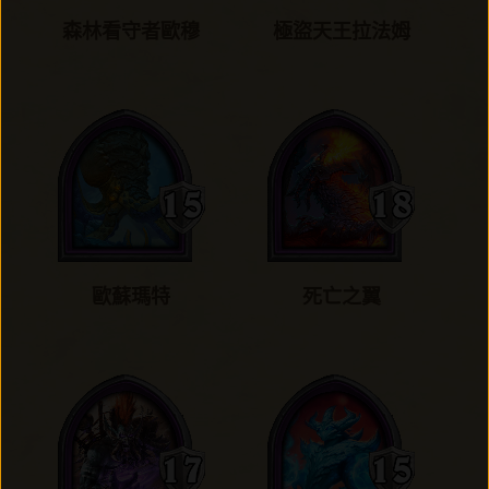
森林看守者歐穆
極盜天王拉法姆
歐蘇瑪特
死亡之翼