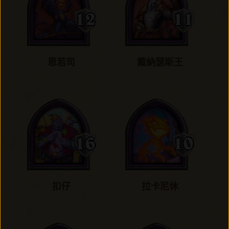
恩若司
戴納瑟斯王
扣仔
拉卡尼休