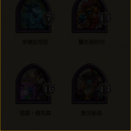
辛德拉苟莎
醫生荷利代
里諾‧傑克森
鉤牙船長