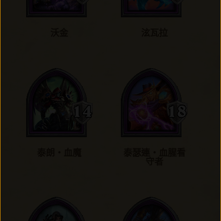
沃金
泫瓦拉
泰朗‧血魔
泰瑟連‧血腥看
守者