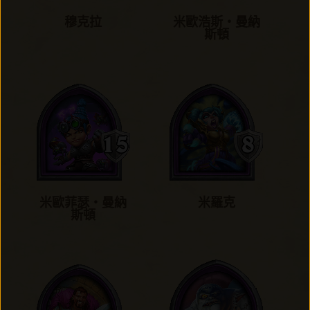
穆克拉
米歐浩斯‧曼納
斯頓
米歐菲瑟‧曼納
米羅克
斯頓