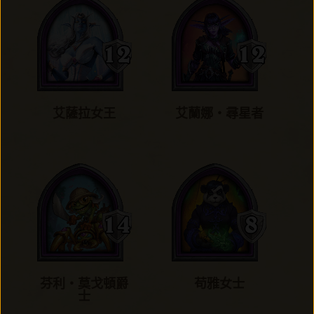
艾薩拉女王
艾蘭娜‧尋星者
芬利‧莫戈頓爵
苟雅女士
士