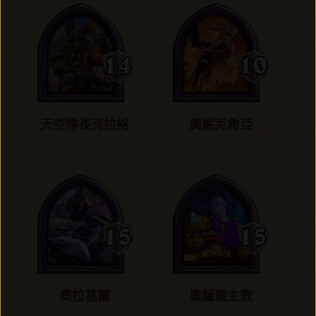
天空隊長克拉格
奧妮克希亞
奧拉基爾
奧薩爾主教