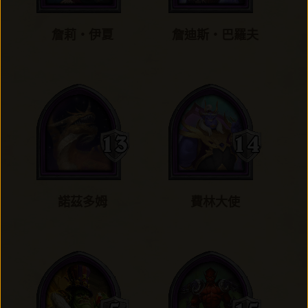
詹莉‧伊夏
詹迪斯‧巴羅夫
諾茲多姆
費林大使