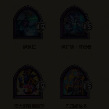
伊瑟拉
伊莉絲‧尋星者
偉大的賽佛瑞斯
先知諾柏多