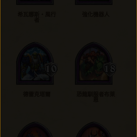
希瓦娜斯‧風行
強化機器人
者
德雷克塔爾
恐龍馴服者布萊
恩