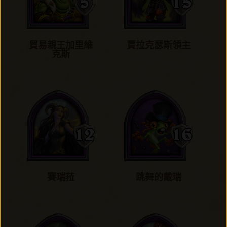
貿易親王加里維
賈拉克瑟斯領主
克斯
賽瑞菈
跳舞的戴瑞