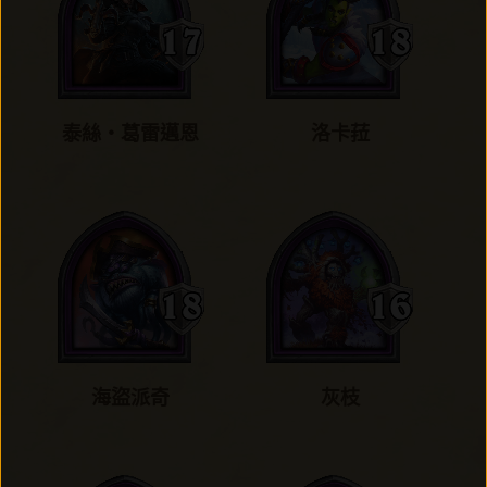
泰絲‧葛雷邁恩
洛卡菈
海盜派奇
灰枝