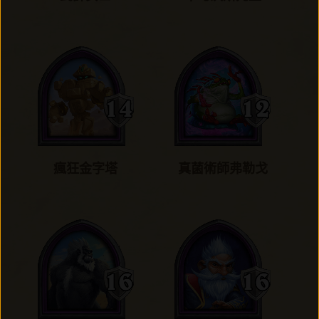
瘋狂金字塔
真菌術師弗勒戈