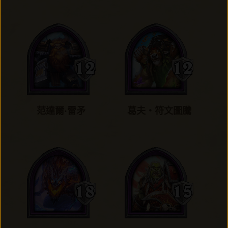
范達爾·雷矛
葛夫‧符文圖騰