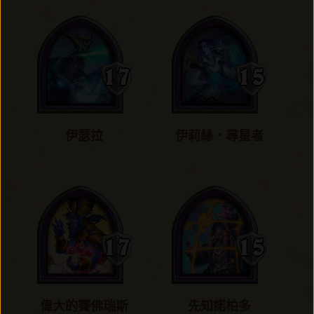
伊瑟拉
伊莉絲‧尋星者
偉大的賽佛瑞斯
先知諾柏多