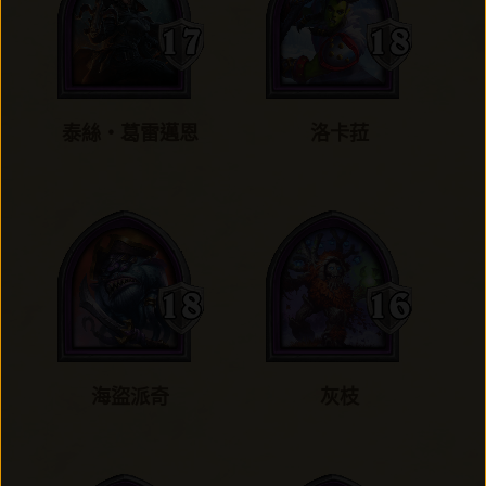
泰絲‧葛雷邁恩
洛卡菈
海盜派奇
灰枝