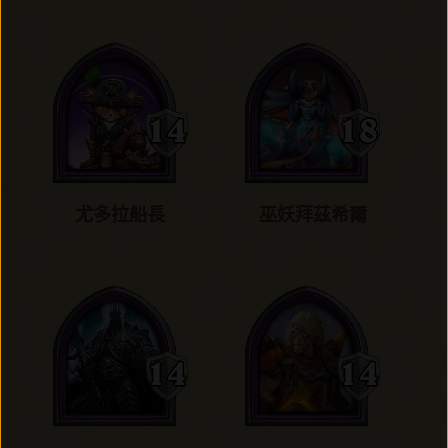
尤多拉船長
巫妖拜茲希爾