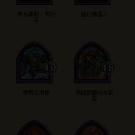
希瓦娜斯‧風行
強化機器人
者
德雷克塔爾
恐龍馴服者布萊
恩