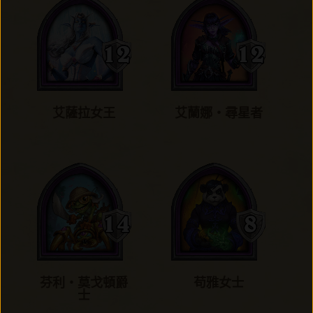
艾薩拉女王
艾蘭娜‧尋星者
芬利‧莫戈頓爵
苟雅女士
士