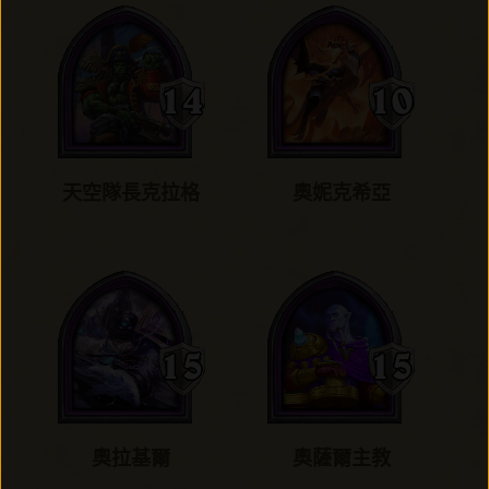
天空隊長克拉格
奧妮克希亞
奧拉基爾
奧薩爾主教