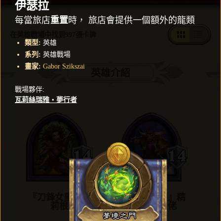
伊瑟拉
每當旅店
重置
時， 旅店會提供一個額外的龍類
在英雄戰場中找到997張卡牌
類型
:
英雄
系列
:
英雄戰場
畫家
:
Gabor Szikszai
英雄介紹
戰場夥伴
:
瓦莉絲瑞雅‧夢行者
『刀鋒女皇』凱
『樂團經理』精
莉根
英牛頭大佬