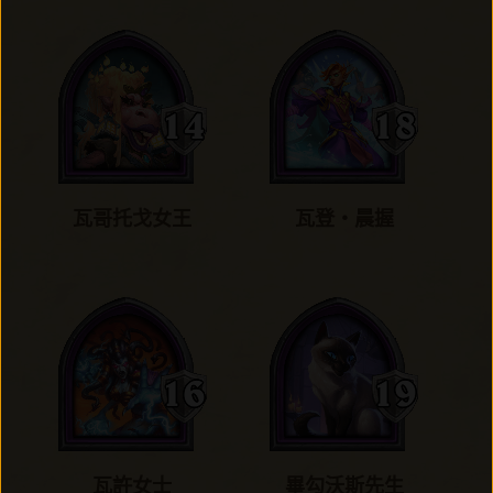
瓦哥托戈女王
瓦登‧晨握
瓦許女士
畢勾沃斯先生