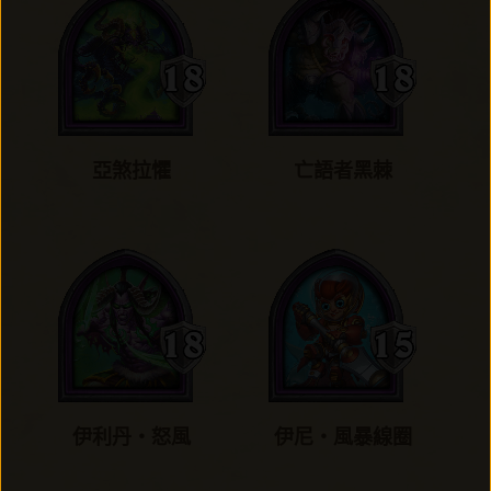
亞煞拉懼
亡語者黑棘
伊利丹‧怒風
伊尼‧風暴線圈