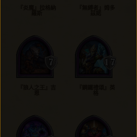
『炎魔』拉格納
『無縛者』姆多
羅斯
茲諾
『狼人之王』吉
『鋼鐵禮頌』英
恩
格