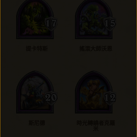
提卡特斯
搖滾大師沃恩
斯尼德
時光轉繞者克羅
米