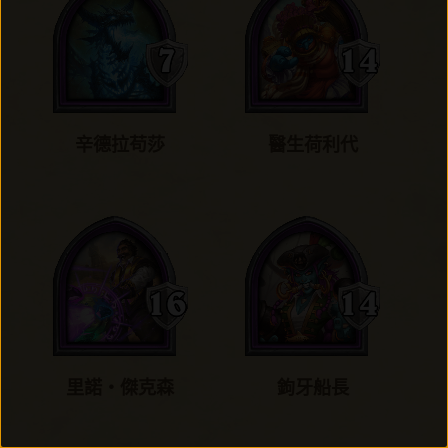
辛德拉苟莎
醫生荷利代
里諾‧傑克森
鉤牙船長