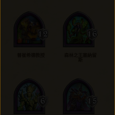
普崔希德教授
森林之王塞納留
斯