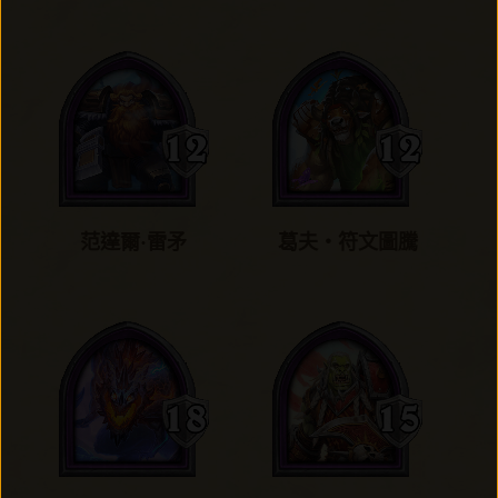
范達爾·雷矛
葛夫‧符文圖騰