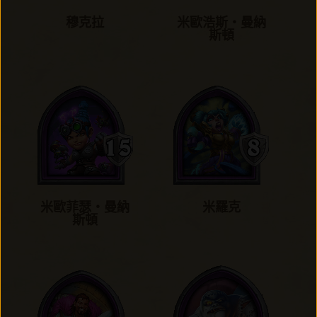
穆克拉
米歐浩斯‧曼納
斯頓
米歐菲瑟‧曼納
米羅克
斯頓