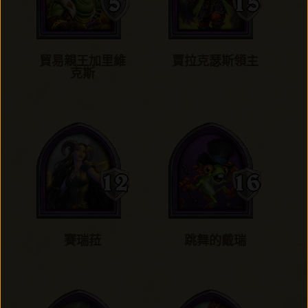
貿易親王加里維
賈拉克瑟斯領主
克斯
賽瑞菈
跳舞的戴瑞