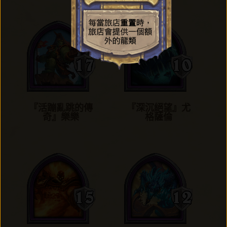
『活蹦亂跳的傳
『深沉絕望』尤
奇』樂樂
格薩倫