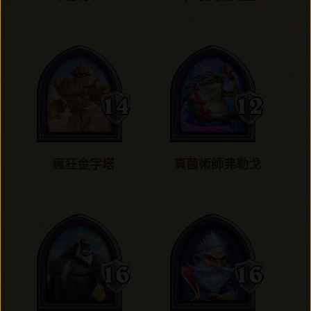
瘋狂金字塔
真菌術師弗勒戈