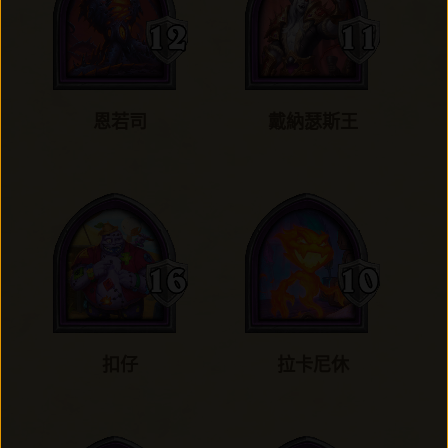
恩若司
戴納瑟斯王
扣仔
拉卡尼休