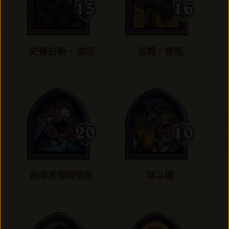
史蓋伯斯‧油切
吉姆‧雷諾
吞噬者穆坦努斯
哮斗龍