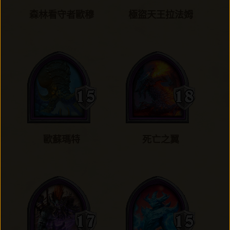
森林看守者歐穆
極盜天王拉法姆
歐蘇瑪特
死亡之翼