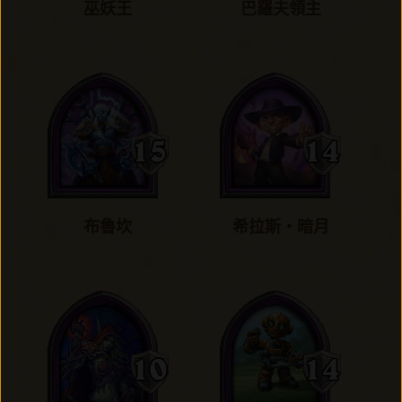
巫妖王
巴羅夫領主
布魯坎
希拉斯‧暗月