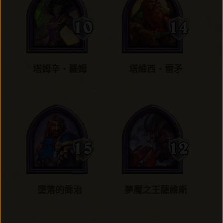
塔姆辛‧羅姆
塔維西‧雷矛
墮落的喬治
夢魘之王薩維斯