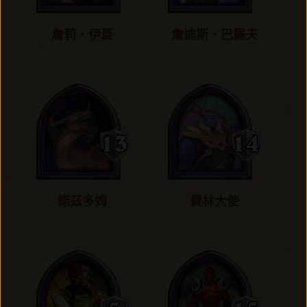
詹莉‧伊夏
詹迪斯‧巴羅夫
諾茲多姆
費林大使