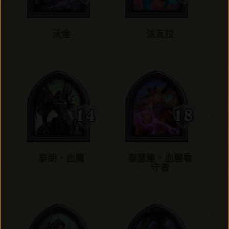
沃金
泫瓦拉
泰朗‧血魔
泰瑟連‧血腥看
守者