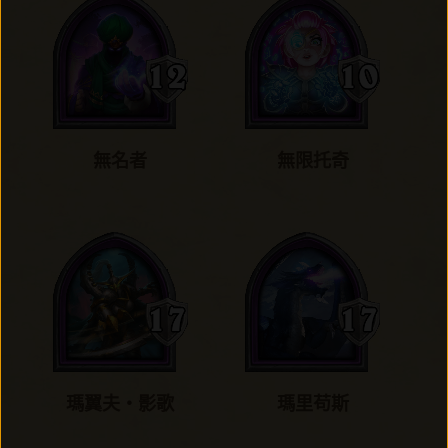
無名者
無限托奇
瑪翼夫‧影歌
瑪里苟斯