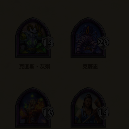
克圖斯‧灰殞
克蘇恩