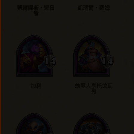
凱爾薩斯‧逐日
凱瑞爾‧羅姆
者
加利
劫匪大亨托戈瓦
哥