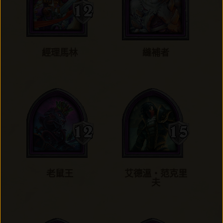
經理馬林
縫補者
老鼠王
艾德溫‧范克里
夫