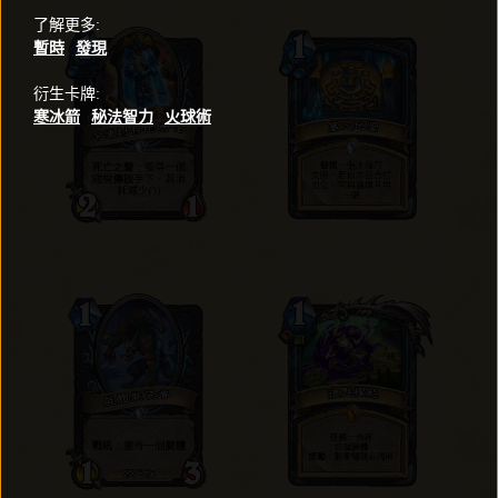
了解更多
:
暫時
發現
衍生卡牌
:
寒冰箭
秘法智力
火球術