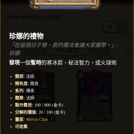
在標準卡牌中找到1152張卡牌
珍娜的禮物
「在這個日子裡，我的魔法會讓大家團聚。」-
死亡騎士
珍娜
發現
一個
暫時
的寒冰箭、秘法智力，或火球術
類型
:
法術
稀有度
:
精良
系列
:
傳承
職業
:
法師
製作費用
:
100
/
800
(
金卡
)
分解的價值
:
20
/
100
(
金卡
)
畫家
:
Melvin Chan
可收集