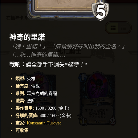
在標準卡牌中找到1152張卡牌
神奇的里諾
「嗨！里諾！」 「麻煩請好好叫出我的全名。」
死亡騎士
「…嗨…
神奇的
里諾…」
戰吼：
讓全部手下消失
*噗呼！*
類型
:
英雄
稀有度
:
傳說
系列
:
葛拉克朗的覺醒
職業
:
法師
製作費用
:
1600
/
3200
(
金卡
)
分解的價值
:
400
/
1600
(
金卡
)
畫家
:
Konstantin Turovec
可收集