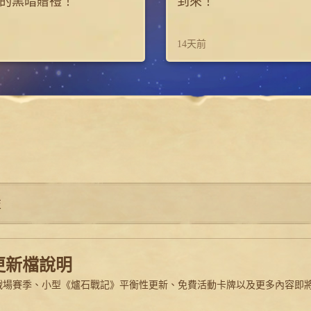
的黑暗贈禮！
到來！
14天前
技
2 更新檔說明
戰場賽季、小型《爐石戰記》平衡性更新、免費活動卡牌以及更多內容即