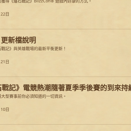
獲得《爐石戰記》BlizzCon® 遊戲內好康的方式。
月22日
.3 更新檔說明
石戰記》與英雄戰場的最新平衡更新！
月21日
石戰記》電競熱潮隨著夏季季後賽的到來持
場大型賽事前你必須知道的一切資訊。
月10日