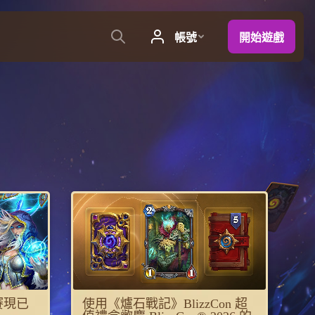
賽現已
使用《爐石戰記》BlizzCon 超