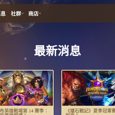
最新消息
布英雄戰場第 14 賽季：
《爐石戰記》夏季冠軍