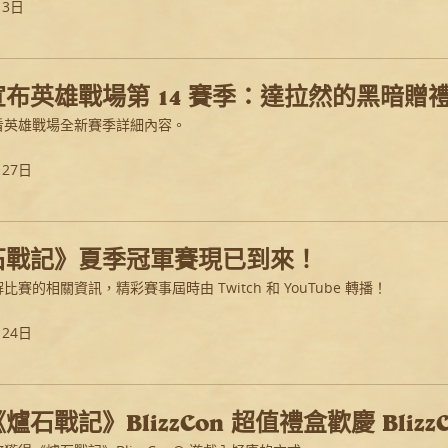
月3日
布英雄戰場第 14 賽季：達拉然的黑暗贈
看英雄戰場全新賽季詳細內容。
月27日
石戰記》夏季冠軍賽現已到來！
賽的相關資訊，精彩賽事屆時由 Twitch 和 YouTube 轉播！
月24日
爐石戰記》BlizzCon 超值禮盒歡慶 BlizzC