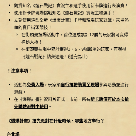
觀賞知名《爐石戰記》實況主和選手使用新卡牌進行表演賽！
使用新卡牌現場挑戰知名《爐石戰記》實況主和選手！
立刻使用這些全新《爆爆計畫》卡牌和現場玩家對戰，來場熱
血的夏日街頭競技！
在街頭競技場活動中，首位達成累計12勝的玩家將可贏得
神秘大禮！
在街頭競技場中累計獲得3、6、9場勝場的玩家，可獲得
《爐石戰記》精美週邊！(送完為止)
！注意事項！
活動為
免費入場
，玩家須
自行攜帶裝置至現場
參與活動並進行
遊戲。
在《爆爆計畫》資料片正式上市前，所有
新卡牌僅可於本次搶
先體驗派對中使用
。
《爆爆計畫》搶先派對在什麼時候、哪些地方舉行？
台北場