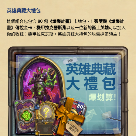
英雄典藏大禮包
這個組合包包含
80 包《爆爆計畫》
卡牌包、
1 張隨機《爆爆計
畫》傳說金卡
、
機甲拉克瑟斯
背
以及一位
新的術士英雄
可以加入
你的收藏：機甲拉克瑟斯，英雄典藏大禮包的埃雷達爾領主！