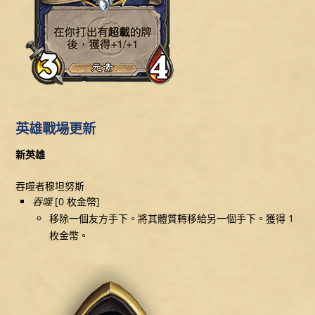
英雄戰場更新
新英雄
吞噬者穆坦努斯
吞噬
[0 枚金幣]
移除一個友方手下。將其體質轉移給另一個手下。獲得 1
枚金幣。