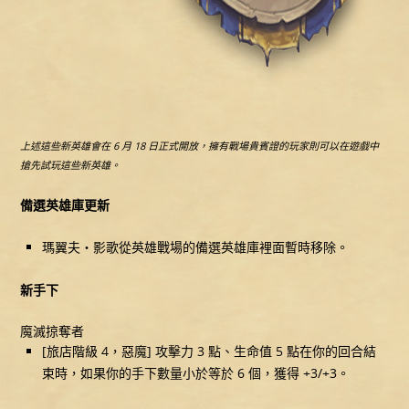
上述這些新英雄會在 6 月 18 日正式開放，擁有戰場貴賓證的玩家則可以在遊戲中
搶先試玩這些新英雄。
備選英雄庫更新
瑪翼夫‧影歌從英雄戰場的備選英雄庫裡面暫時移除。
新手下
魔滅掠奪者
[旅店階級 4，惡魔] 攻擊力 3 點、生命值 5 點在你的回合結
束時，如果你的手下數量小於等於 6 個，獲得 +3/+3。