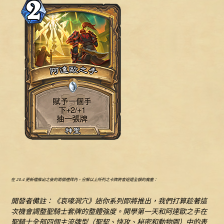
在 20.4 更新檔推出之後的兩個禮拜內，分解以上所列之卡牌將會退還全額的魔塵：
開發者備註：《哀嚎洞穴》迷你系列即將推出，我們打算趁著這
次機會調整聖騎士套牌的整體強度。開學第一天和阿達歐之手在
聖騎士全部四個主流牌型（聖契、快攻、秘密和動物園）中的表