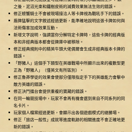
之後，泥沼光束和鐵樹皮術的減費效果無法生效的錯誤。
修正螃蟹騎士不會被現場接洽人等卡牌視為戰吼手下的錯誤。
盾牌猛擊的文字敘述經過更新，能準確地說明這張卡牌如何與
法術傷害加成效果互動。
新增文字說明，強調當你分解特定卡牌時，這些卡牌的經典版
本和非經典版本都會從牌庫中被移除。
修正經典規則中的精英牛頭大佬偶爾會生成非經典版本卡牌的
錯誤。
「野豬人」這個手下類型在英雄戰場中所顯示出來的複數型更
正為「野豬人」（僅英文有所區別）。
修正魯莽學徒的效果會使部分僅限指定手下的英雄能力會擊中
敵方英雄的錯誤。
修正決鬥擂台會提供重複的寶藏的錯誤。
在同一輪競技場中，玩家不會再有機會選到來自不同系列的同
名卡片。
玩家個人檔案經過更新，會顯示出各個遊戲模式的總勝場。
修正「旅店一般性」成就等進度軌跡的相關進度不會正確地更
新的錯誤。