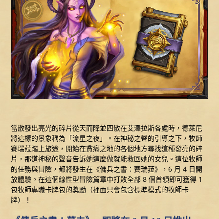
當散發出亮光的碎片從天而降並四散在艾澤拉斯各處時，德萊尼
將這樣的景象稱為「流星之夜」。在神秘之聲的引導之下，牧師
賽瑞菈踏上旅途，開始在貧瘠之地的各個地方尋找這種發亮的碎
片，那道神秘的聲音告訴她這麼做就能救回她的女兒。這位牧師
的任務與冒險，都將發生在《傭兵之書：賽瑞菈》，6 月 4 日開
放體驗。在這個線性型冒險篇章中打敗全部 8 個首領即可獲得 1
包牧師專職卡牌包的獎勵（裡面只會包含標準模式的牧師卡
牌）！