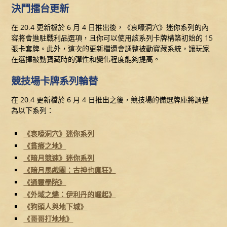
決鬥擂台更新
在 20.4 更新檔於 6 月 4 日推出後，《哀嚎洞穴》迷你系列的內
容將會進駐戰利品選項，且你可以使用該系列卡牌構築初始的 15
張卡套牌。此外，這次的更新檔還會調整被動寶藏系統，讓玩家
在選擇被動寶藏時的彈性和變化程度能夠提高。
競技場卡牌系列輪替
在 20.4 更新檔於 6 月 4 日推出之後，競技場的備選牌庫將調整
為以下系列：
《哀嚎洞穴》迷你系列
《貧瘠之地》
《暗月競速》迷你系列
《暗月馬戲團：古神也瘋狂》
《通靈學院》
《外域之燼：伊利丹的崛起》
《狗頭人與地下城》
《哥哥打地地》