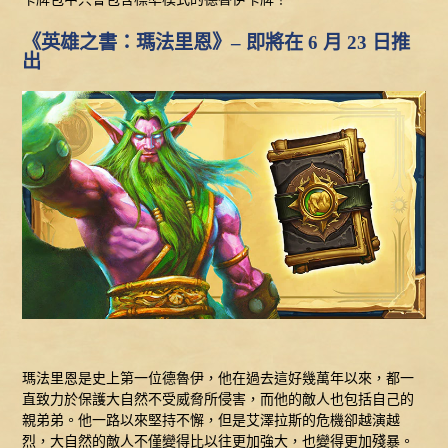
《英雄之書：瑪法里恩》– 即將在 6 月 23 日推
出
瑪法里恩是史上第一位德魯伊，他在過去這好幾萬年以來，都一
直致力於保護大自然不受威脅所侵害，而他的敵人也包括自己的
親弟弟。他一路以來堅持不懈，但是艾澤拉斯的危機卻越演越
烈，大自然的敵人不僅變得比以往更加強大，也變得更加殘暴。