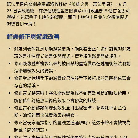
瑪法里恩的悲劇故事都將收錄於《英雄之書：瑪法里恩》，6 月
23 日開放體驗。在這個線性型冒險篇章中打敗全部 8 個首領即可
獲得 1 包德魯伊卡牌包的獎勵，而且卡牌包中只會包含標準模式
的德魯伊卡牌！
錯誤修正與遊戲改善
好友列表的訊息功能經過更新，能夠看出正在進行對戰的好友
玩的是排名模式還是休閒模式、標準規則還是開放規則。
修正鏡像體所複製出來的被囚禁的星穹戰馬在甦醒後無法發動
法術爆發效果的錯誤。
修正對於休眠手下的減費效果在該手下被打出並甦醒後依舊會
存在的錯誤。
修正當尤格來啦！將法術改變為找不到有效目標的新法術時，
觸發條件為施放法術的效果不會發動的錯誤。
修正當心動詐欺師發動效果並打出秘密時，會消耗掉史蓋伯
斯‧油切的兩次減費效果的錯誤。
修正當玩家選擇指引的靈魂之道選項時，這張卡牌不會被視為
超載卡牌的錯誤。
修正當玩家先施放星穹連線然後再將法力水晶補回至少 7 顆