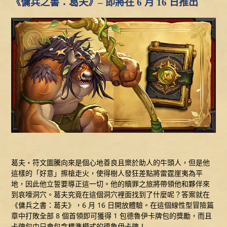
《傭兵之書：葛夫》– 即將在 6 月 16 日推出
葛夫‧符文圖騰向來是個心地善良且樂於助人的牛頭人，但是他
這樣的「好意」擦槍走火，使得樹人發狂差點將雷霆崖夷為平
地，因此他立誓要導正這一切。他的贖罪之旅將帶領他和夥伴來
到哀嚎洞穴。葛夫究竟在這個洞穴裡面找到了什麼呢？答案就在
《傭兵之書：葛夫》，6 月 16 日開放體驗。在這個線性型冒險篇
章中打敗全部 8 個首領即可獲得 1 包德魯伊卡牌包的獎勵，而且
卡牌包中只會包含標準模式的德魯伊卡牌！