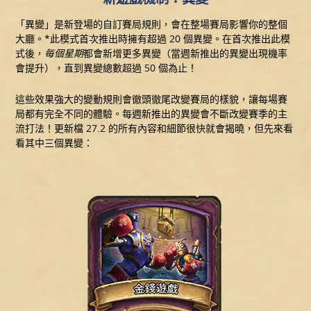
「異變」是新登場的自訂賽局規則，會在整場賽局影響你的整個
大廳。*此模式首次推出時擁有超過 20 個異變。在首次推出此模
式後，
每個星期
都會新增更多異變（當週新推出的異變出現機率
會提升），直到異變總數超過 50 個為止！
這些效果強大的變動規則會徹頭徹尾改變賽局的樣貌，讓每場賽
局都有完全不同的體驗。每週新推出的異變會不斷改變賽季的主
流打法！更新檔 27.2 的所有內容和細節很快就會揭曉，但先來看
看其中三個異變：