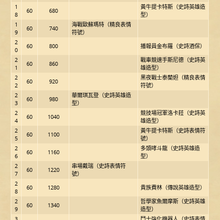
1
黃牛提卡特斯（史詩英雄造
60
680
8
型）
1
海戰歐蘇瑪特（精良表情
60
740
9
符號）
2
60
800
播報員金布羅（史詩酒保）
0
2
戰車競速手斯尼德（史詩英
60
860
1
雄造型）
2
黑夜戰士泰蘭妲（精良表情
60
920
2
符號）
2
華爾琪瓦登（史詩英雄造
60
980
3
型）
2
競技場冠軍洛卡菈（史詩英
60
1040
4
雄造型）
2
黃牛提卡特斯（史詩表情符
60
1100
5
號）
2
多頭哮斗龍（史詩英雄造
60
1160
6
型）
2
串場戴瑞（史詩表情符
60
1220
7
號）
2
60
1280
貴族費林（傳說英雄造型）
8
2
哲學家魚爾摩斯（史詩英雄
60
1340
9
造型）
3
鬥士強化機器人（史詩表情