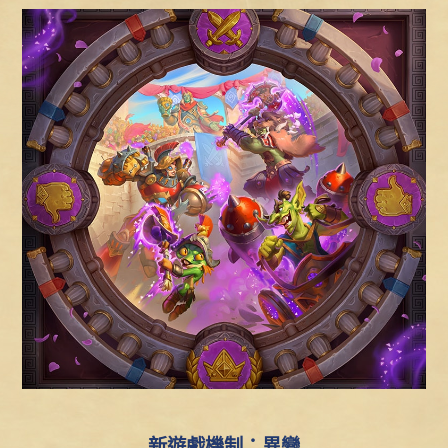
新遊戲機制：異變