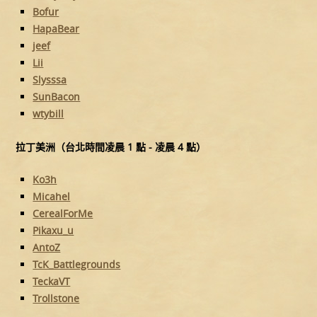
Bofur
HapaBear
jeef
Lii
Slysssa
SunBacon
wtybill
拉丁美洲（台北時間凌晨 1 點 - 凌晨 4 點）
Ko3h
Micahel
CerealForMe
Pikaxu_u
AntoZ
TcK_Battlegrounds
TeckaVT
Trollstone