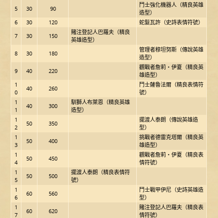
鬥士強化機器人（精良英雄
5
30
90
造型）
6
30
120
蛇髮瓦許（史詩表情符號）
賭注登記人巴羅夫（精良
7
30
150
英雄造型）
管理者穆坦努斯（傳說英雄
8
30
180
造型）
觀戰者詹莉‧伊夏（精良英
9
40
220
雄造型）
1
鬥士薩魯法爾（精良表情符
40
260
0
號）
1
馴獅人布萊恩（精良英雄
40
300
1
造型）
1
擺渡人泰朗（傳說英雄造
50
350
2
型）
1
挑戰者德雷克塔爾（精良英
50
400
3
雄造型）
1
觀戰者詹莉‧伊夏（精良表
50
450
4
情符號）
1
擺渡人泰朗（精良表情符
50
500
5
號）
1
鬥士戰甲伊尼（史詩英雄造
60
560
6
型）
1
賭注登記人巴羅夫（精良表
60
620
7
情符號）