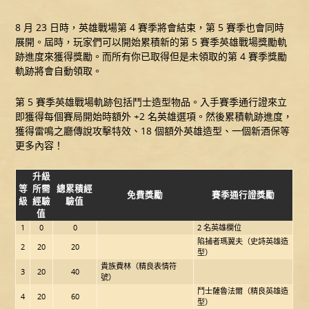
8 月 23 日時，英雄戰場第 4 賽季將會結束，第 5 賽季也會同時
展開。屆時，玩家們可以開始累積新的第 5 賽季英雄戰場獎勵軌
跡進度來獲得獎勵。而所有你已取得但是未領取的第 4 賽季獎勵
軌跡將會自動領取。
第 5 賽季英雄戰場軌跡包括鬥士造型物品。入手賽季通行證來立
即獲得每個賽局開始時額外 +2 名英雄選項。然後累積軌跡進度，
獲得雷鳴之廳傳說攻擊特效、18 個額外英雄造型、一個新酒保等
更多內容！
升級
等
所需
總累積經
免費獎勵
賽季通行證獎勵
級
經驗
驗值
值
1
0
0
2 名英雄欄位
陷捕者瑪翼夫（史詩英雄造
2
20
20
型）
貴族費林（精良表情符
3
20
40
號）
鬥士薩魯法爾（精良英雄造
4
20
60
型）