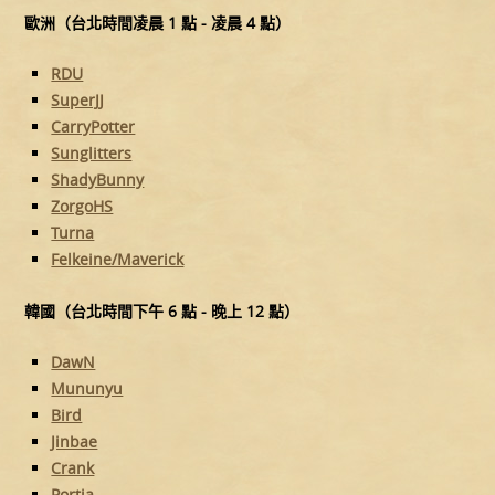
歐洲（台北時間凌晨 1 點 - 凌晨 4 點）
RDU
SuperJJ
CarryPotter
Sunglitters
ShadyBunny
ZorgoHS
Turna
Felkeine/Maverick
韓國（台北時間下午 6 點 - 晚上 12 點）
DawN
Mununyu
Bird
Jinbae
Crank
Portia