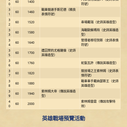
60
1400
0
符號）
3
戰車競速手斯尼德（精良
60
1460
1
表情符號）
3
60
1520
串場戴瑞（史詩英雄造型）
2
3
海戰歐蘇瑪特（史詩英雄造
60
1580
3
型）
3
管理者穆坦努斯（史詩表情
60
1640
4
符號）
3
遭囚禁的尤格薩倫（史詩
60
1700
5
英雄造型）
3
60
1760
蛇髮瓦許（傳說英雄造型）
6
3
競技場之王索林姆（史詩表
60
1820
7
情符號）
3
戰車車手戴納瑟斯王（史詩
60
1880
8
英雄造型）
3
索林姆大帝（傳說英雄造
60
1940
9
型）
4
索林姆雷霆（傳說攻擊特
60
2000
0
效）
英雄戰場預覽活動