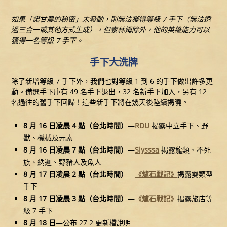
如果「諾甘農的秘密」未發動，則無法獲得等級 7 手下（無法透
過三合一或其他方式生成），但索林姆除外，他的英雄能力可以
獲得一名等級 7 手下。
手下大洗牌
除了新增等級 7 手下外，我們也對等級 1 到 6 的手下做出許多更
動。備選手下庫有 49 名手下退出，32 名新手下加入，另有 12
名過往的舊手下回歸！這些新手下將在幾天後陸續揭曉。
8 月 16 日凌晨 4 點（台北時間）
—
RDU
揭露中立手下、野
獸、機械及元素
8 月 16 日凌晨 7 點（台北時間）
—
Slysssa
揭露龍類、不死
族、納迦、野豬人及魚人
8 月 17 日凌晨 2 點（台北時間）
—
《爐石戰記》
揭露雙類型
手下
8 月 17 日凌晨 3 點（台北時間）
—
《爐石戰記》
揭露旅店等
級 7 手下
8 月 18 日
—公布 27.2 更新檔說明