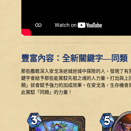
豐富內容：全新關鍵字––同類
那些膽敢深入安戈洛迷城迷城中探險的人，發現了有
鍵字會給予那些能駕馭先祖之魂的人力量。打出與上
類」就會賦予強力的加成效果。在安戈洛，生存機會
此駕馭「同類」的力量！