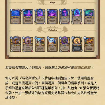
若要檢視完整大小的圖片，請點擊上方的圖片或
追隨此連結
。
你可以從
《浩劫與重生》
卡牌包中抽到這些卡牌、使用魔塵合
成，或是直接購買它們。單獨購買一個職業的職業系列，或是入
手超值禮盒來解鎖全部四種職業系列，其中共包含 28 張全新獨特
卡牌，外加一張額外的培育妖精史詩珍藏卡和火山克洛許輕量英
雄造型。