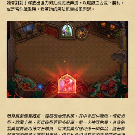
她會對對手釋放出強力的紅龍魔法奔流，以熾熱之姿贏下勝利，
或是當你戰敗時，看著她的魔法能量如風消逝。
暗月馬戲團寶藏是一種隨機抽獎系統，其中會提供寵物、傳奇造
型、珍藏卡牌、英雄造型等更多好康。第一次抽獎免費，其後的
抽獎需要使用符文石購買。每次抽獎保證可得一項獎品。隨著寶
藏商販的獎品收藏輪替更換，價格也會根據當前的物品價值進行