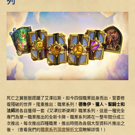
列
死亡之翼狠狠蹂躪了艾澤拉斯，如今四個職業挺身而出，誓要修
復殘破的世界。隆重推出：職業系列！
德魯伊、獵人、聖騎士和
法師
將各自獲得一套
《艾澤拉斯復興》
職業系列，這是一種完全
專門為單一職業推出的全新卡牌。職業系列將在一整年間分成三
次推出，每次推出四種職業，推出時間為各個大型資料片推出之
後。（查看我們的
職業系列深度解析文章
瞭解詳情！）