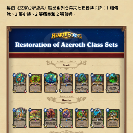
每個
《艾澤拉斯復興》
職業系列會帶來七張獨特卡牌：
1 張傳
說、2 張史詩、2 張精良和 2 張普通
。