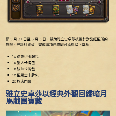
從 5 月 27 日至 6 月 3 日，幫助雅立史卓莎抵禦針對晶紅聖所的
攻擊，守護紅龍蛋。完成這項任務即可獲得以下獎勵：
1x 德魯伊卡牌包
1x 獵人卡牌包
1x 法師卡牌包
1x 聖騎士卡牌包
2x 旅店門票
雅立史卓莎以經典外觀回歸暗月
馬戲團寶藏