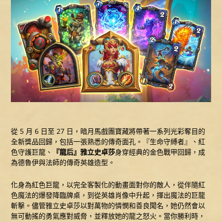
從 5 月 6 日至 27 日，暗月馬戲團寶藏將帶著一系列光彩奪目的
全新獎品回歸，包括一張熟悉的傳奇面孔。『生命守縛者』、紅
色守護巨龍、
『龍后』雅立史卓莎
身穿經典的金色戰甲回歸，成
為德魯伊與法師的傳奇英雄造型。
化身為紅色巨龍，以完全客製化的動畫面對你的敵人，從伴隨紅
色魔法的爆發降臨牌桌，到從英雄肖像中升起，揮出魔法的巨龍
斬擊。儘管雅立史卓莎以對萬物的憐憫和善良聞名，她仍然會以
無可動搖的勇氣應對威脅，並釋放她的龍之怒火。當你勝利時，