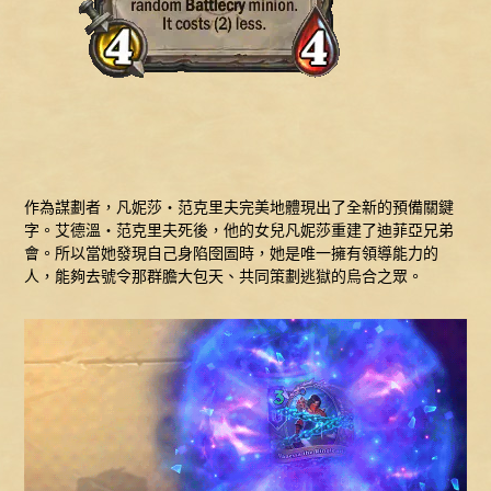
作為謀劃者，凡妮莎‧范克里夫完美地體現出了全新的預備關鍵
字。艾德溫‧范克里夫死後，他的女兒凡妮莎重建了迪菲亞兄弟
會。所以當她發現自己身陷囹圄時，她是唯一擁有領導能力的
人，能夠去號令那群膽大包天、共同策劃逃獄的烏合之眾。