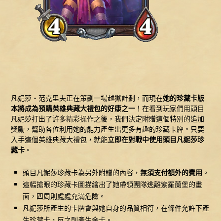
凡妮莎‧范克里夫正在策劃一場越獄計劃，而現在
她的珍藏卡版
本將成為預購英雄典藏大禮包的好康之一
！在看到玩家們用頭目
凡妮莎打出了許多精彩操作之後，我們決定附贈這個特別的追加
獎勵，幫助各位利用她的能力產生出更多有趣的珍藏卡牌。只要
入手這個英雄典藏大禮包，就能
立即在對戰中使用頭目凡妮莎珍
藏卡
。
頭目凡妮莎珍藏卡為另外附贈的內容，
無須支付額外的費用
。
這幅搶眼的珍藏卡圖描繪出了她帶領團隊逃離紫羅蘭堡的畫
面，四周則處處充滿危險。
凡妮莎所產生的卡牌會與她自身的品質相符，在條件允許下產
生珍藏卡，反之則產生金卡。