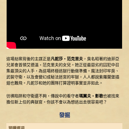
這場劫案背後的主謀正是
凡妮莎‧范克里夫
，臭名昭著的迪菲亞
兄弟會首領艾德溫‧范克里夫的女兒。她正從最惡劣的囚犯中召
集最頂尖的人手，為這場終極逃獄行動做準備。魔法封印牢房、
武裝守衛，以及會變幻成秘法迷宮的牢獄，人人都說紫羅蘭堡插
翅也難飛。凡妮莎和她的團隊打算證明事實並非如此。
彷彿陷阱和守衛還不夠，傳說中的看守者
瑪翼夫‧影歌
也被找來
擔任新上任的典獄官。你該不會以為想逃出去很容易吧？
發掘
預購選項