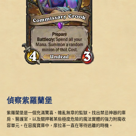
偵察紫羅蘭堡
紫羅蘭堡是一個充滿驚喜、雜亂無章的監獄。找出禁忌神器的庫
房、醫護室，以及關押著某些極度危險的魔法實體的強力附魔收
容單元。在惡魔寶庫中，摩拉革一直在等待逃離的時機。