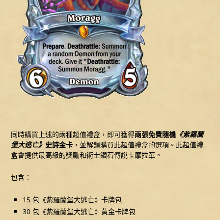
同時購買上述的兩種超值禮盒，即可獲得
兩張免費隨機
《紫羅蘭
堡大逃亡》
史詩金卡
，並解鎖購買此超值禮盒的選項。此超值禮
盒會提供最高級的獎勵和術士鑽石傳說卡摩拉革。
包含：
15 包《紫羅蘭堡大逃亡》卡牌包
30 包《紫羅蘭堡大逃亡》黃金卡牌包