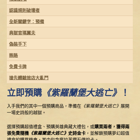
認識規則破壞者
全新關鍵字：預備
典獄官瑪翼夫
偽裝手下
賄賂
免費卡牌
搶先體驗旅店大亂鬥
立即預購
《紫羅蘭堡大逃亡》
！
入手我們的其中一個預購商品，準備在
《紫羅蘭堡大逃亡》
展開
一場史詩般的越獄。
選擇預購超值禮盒、預購英雄典藏大禮包，或
購買兩者，獲得兩
張免費隨機
《紫羅蘭堡大逃亡》
史詩金卡
，並解鎖預購夢幻超值
禮盒的購買機會，其中包含摩拉革鑽石傳說卡。