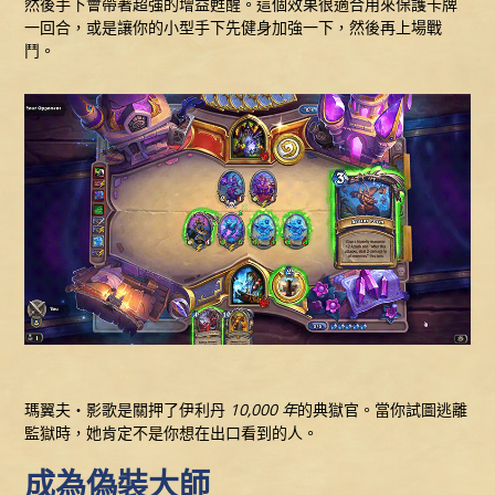
然後手下會帶著超強的增益甦醒。這個效果很適合用來保護卡牌
一回合，或是讓你的小型手下先健身加強一下，然後再上場戰
鬥。
瑪翼夫‧影歌是關押了伊利丹
10,000 年
的典獄官。當你試圖逃離
監獄時，她肯定不是你想在出口看到的人。
成為偽裝大師