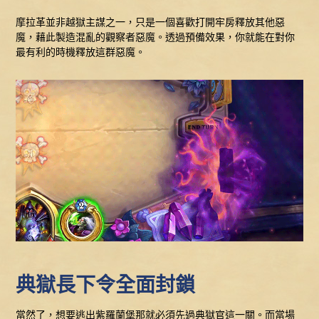
摩拉革並非越獄主謀之一，只是一個喜歡打開牢房釋放其他惡
魔，藉此製造混亂的觀察者惡魔。透過預備效果，你就能在對你
最有利的時機釋放這群惡魔。
典獄長下令全面封鎖
當然了，想要逃出紫羅蘭堡那就必須先過典獄官這一關。而當場