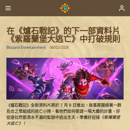
在《爐石戰記》的下一部資料片
《紫羅蘭堡大逃亡》中打破規則
Blizzard Entertainment
06/02/2026
《爐石戰記》全新資料片將於 7 月 8 日推出，故事將圍繞著一群
烏合之眾組成的逃亡小隊，看他們如何密謀一場大膽的計畫，好
從達拉然那滴水不漏的監獄中逃出生天。準備好迎接
《紫羅蘭堡
大逃亡》
！