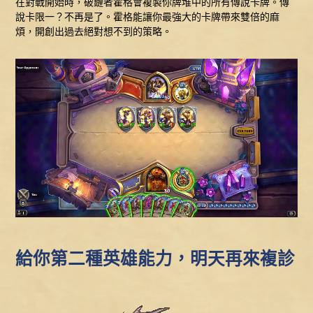
在對戰開始時，破鏈者霍格會複製你牌堆中的所有傳說卡牌。傳
說卡限一？不再是了。霍格能讓你最強大的卡牌帶來雙倍的麻
煩，開創出過去絕對想不到的策略。
給你第二種英雄能力，明天再來複診