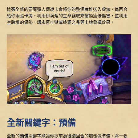
這張全新的惡魔獵人傳說卡會將你的整個牌堆送入虛無，每回合
給你兩張卡牌。利用伊莉妲的生命竊取來撐過疲倦傷害，並利用
空牌堆的優勢，讓永恆牢獄或終焉之兆等卡牌發揮效果。
全新關鍵字：預備
全新的
預備
關鍵字能讓你提前為後續回合的爆發做準備。將一張