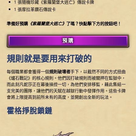
1 張隨機珍藏《紫羅蘭堡大逃亡》傳說卡牌
1 張摩拉革鑽石傳說卡
準備好預購
《紫羅蘭堡大逃亡》
了嗎？快點擊下方的按鈕吧！
預購
規則就是要用來打破的
每個職業都會獲得一個
規則破壞者
手下，以截然不同的方式扭曲
《爐石戰記》的核心規則。他們因打破規則而被關押在監獄中，
而此刻凡妮莎正在幕後操控一切，為他們安排移監，藉此集結一
支完美的團隊，讓他們的天賦在越獄行動中發揮作用。這些卡牌
會將上限提高到前所未有的高度，並開創出全新的玩法。
霍格掙脫鎖鏈