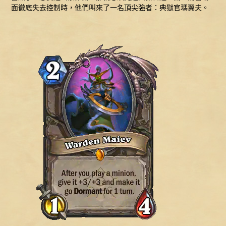
面徹底失去控制時，他們叫來了一名頂尖強者：典獄官瑪翼夫。