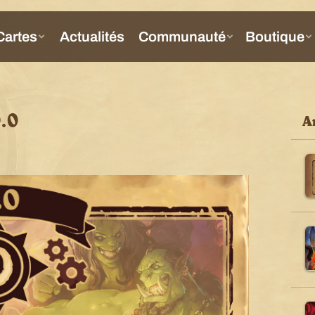
.0
Ar